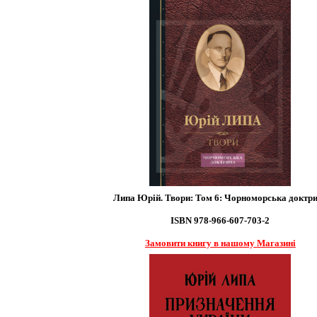
Липа Юрій. Твори: Том 6: Чорноморська доктр
ISBN 978-966-607-703-2
Замовити книгу в нашому Магазині