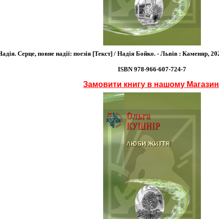
адія. Серце, повне надії: поезія [Текст] / Надія Бойко. - Львів : Каменяр, 2025.
ISBN 978-966-607-724-7
Замовити книгу в нашому Магазин