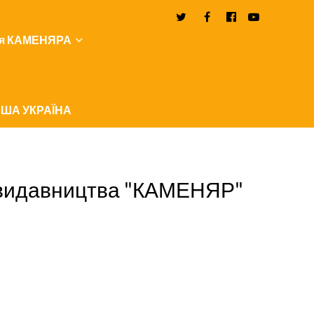
я КАМЕНЯРА
ША УКРАЇНА
гу видавництва "КАМЕНЯР"