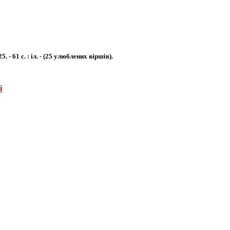
 - 61 с. : іл. - (25 улюблених віршів).
і