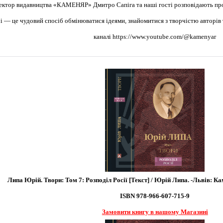
ектор видавництва «КАМЕНЯР» Дмитро Сапіга та наші гості розповідають про 
чі — це чудовий спосіб обмінюватися ідеями, знайомитися з творчістю авторі
каналі
https://www.youtube.com/@kamenyar
Липа Юрій. Твори: Том 7: Розподіл Росії [Текст] / Юрій Липа. -Львів: Каме
ISBN 978-966-607-715-9
Замовити книгу в нашому Магазині