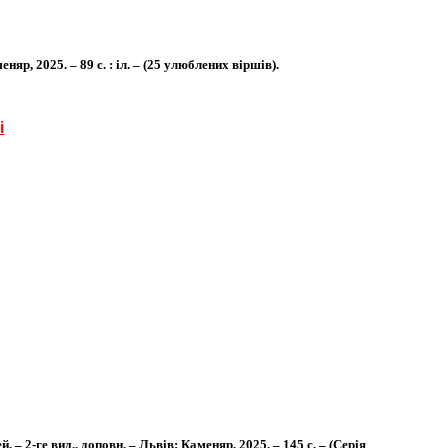
р, 2025. – 89 с. : іл. – (25 улюблених віршів).
і
 – 2-ге вид., доповн. – Львів: Каменяр, 2025. – 145 с. – (Серія