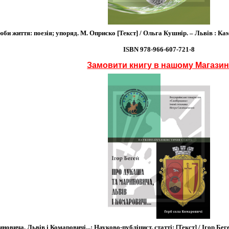
и життя: поезія; упоряд. М. Оприско [Текст] / Ольга Кушнір. – Львів : Каменя
ISBN 978-966-607-721-8
Замовити книгу в нашому Магазин
вича, Львів і Комаровичі...: Науково-публіцист. статті: [Текст] / Ігор Бегей.