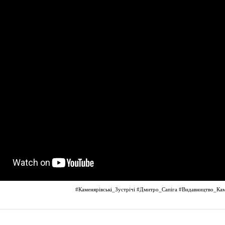
#Каменярівські_Зустрічі
#Дмитро_Сапіга
#Видавництво_Ка