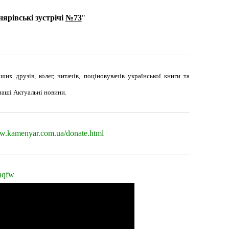
ярівські зустрічі
№73
"
их друзів, колег, читачів, поціновувачів української книги та
наші Актуальні новини.
ww.kamenyar.com.ua/donate.html
nqfw