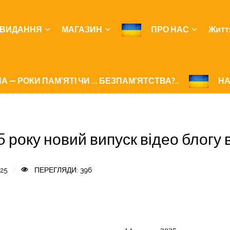
ВИДАННЯ
МАГАЗИН
ПРО НАС
Житт
А — РОКИ ПАМ'ЯТІ ЧИ ... БЕЗПАМ’ЯТСТВА?..
НА
5 року новий випуск відео бло
25
ПЕРЕГЛЯДИ: 396