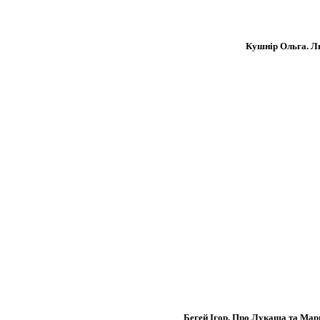
Кушнір Ольга. Люб
Бегей Ігор. Про Лукаша та Марино