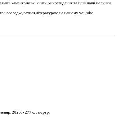
наші каменярівські книги, книговидання та інші наші новинки.
в та насолоджуватися літературою на нашому youtube
няр, 2025. - 277 с. : портр.