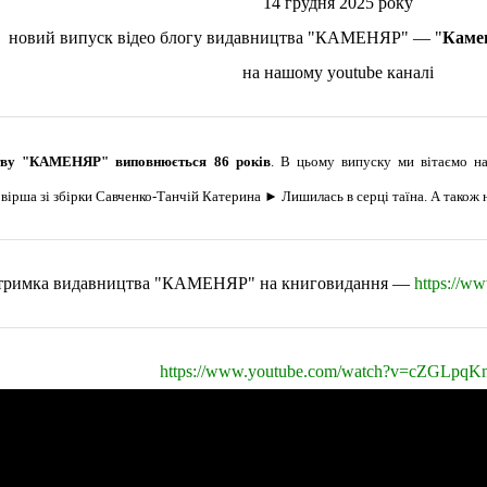
14 грудня 2025 року
новий випуск відео блогу видавництва "КАМЕНЯР"
—
"
Камен
на нашому youtube каналі
цтву "КАМЕНЯР" виповнюється 86 років
. В цьому випуску ми вітаємо наш
 вірша зі збірки Савченко-Танчій Катерина ► Лишилась в серці таїна. А також 
тримка видавництва "КАМЕНЯР" на книговидання —
https://w
https://www.youtube.com/watch?v=cZGLpqK