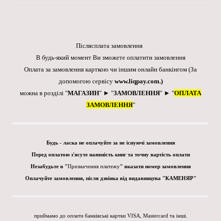
Післясплата замовлення
В будь-який момент Ви зможете оплатити замовлення
Оплата за замовлення карткою чи іншим онлайн банкінгом
(За
допомогою сервісу
www.liqpay.com
.)
можна в розділі "
МАГАЗИН
" ► "
ЗАМОВЛЕННЯ
" ► "
ОПЛАТА
ЗАМОВЛЕННЯ
"
Будь - ласка не оплачуйте за не існуючі замовлення
Перед оплатою з'ясуте наявність книг та точну вартість оплати
Незабудьте в "
Призначення платежу
" вказати номер замовлення
Оплачуйте замовлення, після дзвінка від видавництва "КАМЕНЯР"
приймамо до оплати банківські картки VISA, Mastercard та інші.