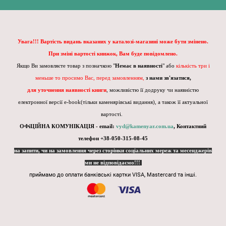
Увага!!! Вартість видань вказаних у каталозі-магазині може бути змінено.
При зміні вартості книжок, Вам буде повідомлено.
Якщо Ви замовляєте товар з позначкою "
Немає в наявності
" або
кількість три і
меньше то просимо Вас, перед замовленням,
з нами зв'язатися,
для уточнення наявності книги
, можливістю її додруку чи наявністю
електронної версії e-book(тільки каменярівські видання), а також її актуальної
вартості.
ОФіЦІЙНА КОМУНІКАЦІЯ - email:
vyd@kamenyar.com.ua
,
Контактний
телефон +38-050-315-08-45
на запити, чи на замовлення через сторінки соціальних мереж та месенджерів
ми не відповідаємо!!!
приймамо до оплати банківські картки VISA, Mastercard та інші.