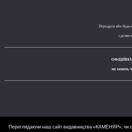
Передрук або будь-
з дозво
ОФіЦІЙНА 
на запити, 
Переглядаючи наш сайт видавництва «КАМЕНЯР», чи оф