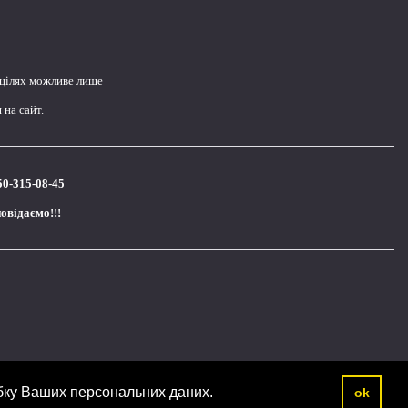
 цілях можливе лише
на сайт.
50-315-08-45
повідаємо!!!
бку Ваших персональних даних.
ok