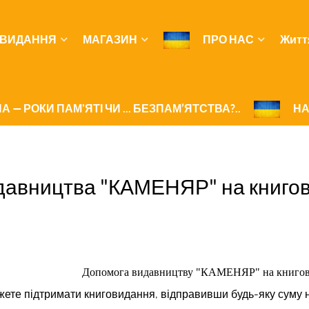
ВИДАННЯ
МАГАЗИН
ПРО НАС
Житт
А — РОКИ ПАМ'ЯТІ ЧИ ... БЕЗПАМ’ЯТСТВА?..
НА
давництва "КАМЕНЯР" на книго
Допомога видавництву "КАМЕНЯР" на книгов
жете підтримати книговидання, відправивши будь-яку суму н