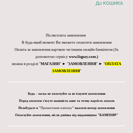
До КОШИКА
Післясплата замовлення
В будь-який момент Ви зможете оплатити замовлення
Оплата за замовлення карткою чи іншим онлайн банкінгом
(За
допомогою сервісу
www.liqpay.com
.)
можна в розділі "
МАГАЗИН
" ► "
ЗАМОВЛЕННЯ
" ► "
ОПЛАТА
ЗАМОВЛЕННЯ
"
Будь - ласка не оплачуйте за не існуючі замовлення
Перед оплатою з'ясуте наявність книг та точну вартість оплати
Незабудьте в "
Призначення платежу
" вказати номер замовлення
Оплачуйте замовлення, після дзвінка від видавництва "КАМЕНЯР"