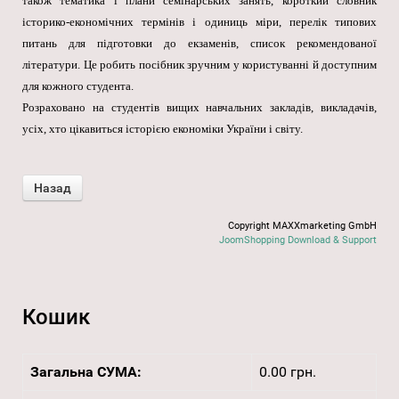
також тематика і плани семінарських занять, короткий словник
історико-економічних термінів і одиниць міри, перелік типових
питань для підготовки до екзаменів, список рекомендованої
літератури. Це робить посібник зручним у користуванні й доступним
для кожного студента.
Розраховано на студентів вищих навчальних закладів, викладачів,
усіх, хто цікавиться історією економіки України і світу.
Copyright MAXXmarketing GmbH
JoomShopping Download & Support
Кошик
Загальна СУМА:
0.00 грн.