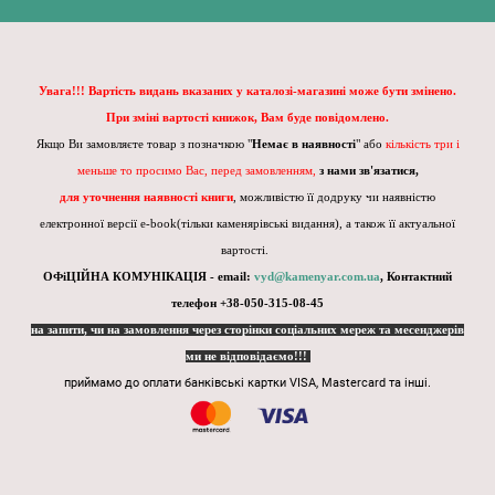
Увага!!! Вартість видань вказаних у каталозі-магазині може бути змінено.
При зміні вартості книжок, Вам буде повідомлено.
Якщо Ви замовляєте товар з позначкою "
Немає в наявності
" або
кількість три і
меньше то просимо Вас, перед замовленням,
з нами зв'язатися,
для уточнення наявності книги
, можливістю її додруку чи наявністю
електронної версії e-book(тільки каменярівські видання), а також її актуальної
вартості.
ОФіЦІЙНА КОМУНІКАЦІЯ - email:
vyd@kamenyar.com.ua
,
Контактний
телефон +38-050-315-08-45
на запити, чи на замовлення через сторінки соціальних мереж та месенджерів
ми не відповідаємо!!!
приймамо до оплати банківські картки VISA, Mastercard та інші.