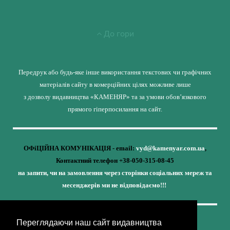
До гори
Передрук або будь-яке інше використання текстових чи графічних
матеріалів сайту в комерційних цілях можливе лише
з дозволу видавництва «КАМЕНЯР» та за умови обов’язкового
прямого гіперпосилання на сайт.
ОФіЦІЙНА КОМУНІКАЦІЯ - email:
vyd@kamenyar.com.ua
,
Контактний телефон +38-050-315-08-45
на запити, чи на замовлення через сторінки соціальних мереж та
месенджерів ми не відповідаємо!!!
Переглядаючи наш сайт видавництва
Кожне наше видання - це внесок у спротив,