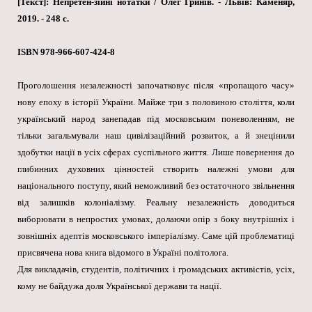
[Текст]: Непретен-зійні нотатки / Олег Гринів. - Львів: Каменяр,
2019. - 248 с.
ISBN 978-966-607-424-8
Проголошення незалежності започатковує після «пропащого часу»
нову епоху в історії України. Майже три з половиною століття, коли
український народ занепадав під московським поневоленням, не
тільки загальмували наш цивілізаційний розвиток, а й знецінили
здобутки нації в усіх сферах суспільного життя. Лише повернення до
глибинних духовних цінностей створить належні умови для
національного поступу, який неможливий без остаточного звільнення
від залишків колоніалізму. Реальну незалежність доводиться
виборювати в непростих умовах, долаючи опір з боку внутрішніх і
зовнішніх адептів московського імперіалізму. Саме цій проблематиці
присвячена нова книга відомого в Україні політолога.
Для викладачів, студентів, політичних і громадських активістів, усіх,
кому не байдужа доля Української держави та нації.