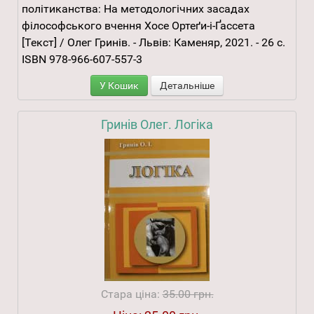
політиканства: На методологічних засадах
філософського вчення Хосе Ортеґи-і-Ґассета
[Текст] / Олег Гринів. - Львів: Каменяр, 2021. - 26 с.
ISBN 978-966-607-557-3
У Кошик
Детальніше
Гринів Олег. Логіка
Стара ціна:
35.00 грн.