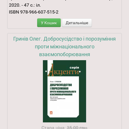
2020. - 47 с.: іл.
ISBN 978-966-607-515-2
У Кошик
Детальніше
Гринів Олег. Добросусідство і порозуміння
проти міжнаціонального
взаємопоборювання
Стара ціна:
35.00 грн.