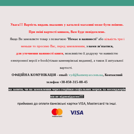
Увага!!! Вартість видань вказаних у каталозі-магазині може бути змінено.
При зміні вартості книжок, Вам буде повідомлено.
Якщо Ви замовляєте товар з позначкою "
Немає в наявності
" або
кількість три і
меньше то просимо Вас, перед замовленням,
з нами зв'язатися,
для уточнення наявності книги
, можливістю її додруку чи наявністю
електронної версії e-book(тільки каменярівські видання), а також її актуальної
вартості.
ОФіЦІЙНА КОМУНІКАЦІЯ - email:
vyd@kamenyar.com.ua
,
Контактний
телефон +38-050-315-08-45
на запити, чи на замовлення через сторінки соціальних мереж та месенджерів
ми не відповідаємо!!!
приймамо до оплати банківські картки VISA, Mastercard та інші.