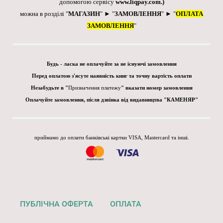
допомогою сервісу
www.liqpay.com
.)
можна в розділі "
МАГАЗИН
" ► "
ЗАМОВЛЕННЯ
" ► "
ОПЛАТА
ЗАМОВЛЕННЯ
"
Будь - ласка не оплачуйте за не існуючі замовлення
Перед оплатою з'ясуте наявність книг та точну вартість оплати
Незабудьте в "
Призначення платежу
" вказати номер замовлення
Оплачуйте замовлення, після дзвінка від видавництва "КАМЕНЯР"
приймамо до оплати банківські картки VISA, Mastercard та інші.
ПУБЛІЧНА ОФЕРТА
ОПЛАТА