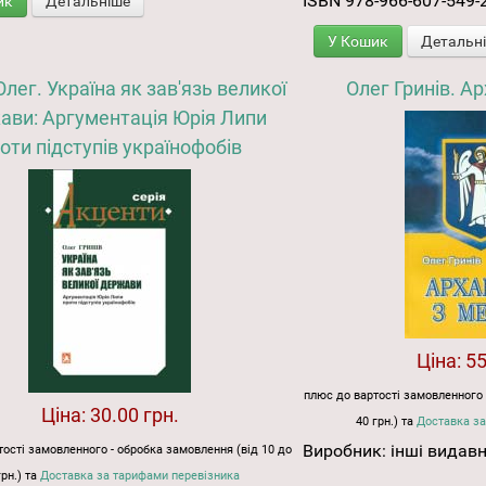
ISBN 978-966-607-549-
ик
Детальніше
У Кошик
Детальн
Олег. Україна як зав'язь великої
Олег Гринів. А
ави: Аргументація Юрія Липи
оти підступів українофобів
Ціна:
55
плюс до вартості замовленного 
Ціна:
30.00 грн.
40 грн.) та
Доставка за
Виробник:
інші видав
ості замовленного - обробка замовлення (від 10 до
грн.) та
Доставка за тарифами перевізника