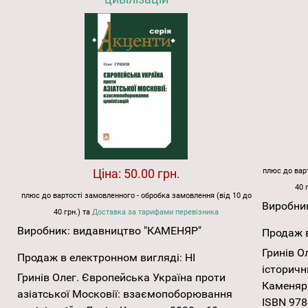
Ціна:
50.00 грн.
плюс до варт
40 
плюс до вартості замовленного - обробка замовлення (від 10 до
Виробни
40 грн.) та
Доставка за тарифами перевізника
Виробник:
видавництво "КАМЕНЯР"
Продаж в
Гринів Ол
Продаж в електронном вигляді:
НІ
історични
Гринів Олег. Європейська Україна проти
Каменяр, 
азіатської Московії: взаємопоборювання
ISBN 978