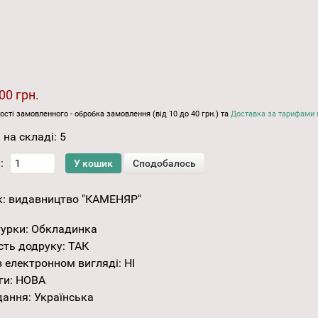
00 грн.
ості замовленного - обробка замовлення (від 10 до 40 грн.) та
Доставка за тарифами 
 на складі:
5
:
к:
видавництво "КАМЕНЯР"
турки
:
Обкладинка
сть додруку
:
ТАК
 електронном вигляді
:
НІ
ги
:
НОВА
дання
:
Українська