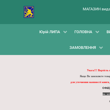
МАГАЗИН вида
Юрій ЛИПА
ГОЛОВНА
В
ЗАМОВЛЕННЯ
Увага!!! Вартість
Якщо Ви замовляєте товар
для уточнення наявності книги
ОФіЦ
на за