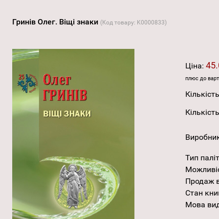
Гринів Олег. Віщі знаки
(Код товару:
K0000833
)
45.
Ціна:
плюс до варт
Кількість
Кількість
Виробни
Тип палі
Можливі
Продаж в
Стан кни
Мова ви