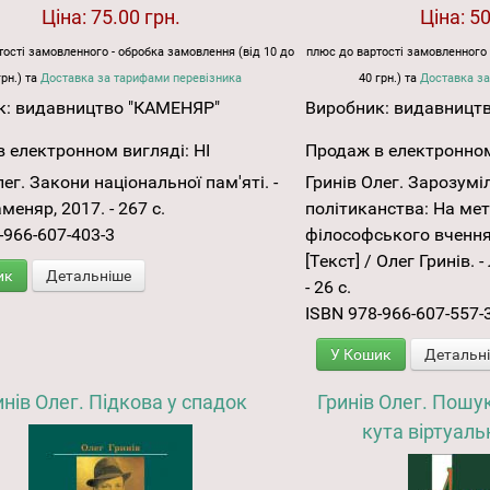
Ціна:
75.00 грн.
Ціна:
50
ості замовленного - обробка замовлення (від 10 до
плюс до вартості замовленного 
грн.) та
Доставка за тарифами перевізника
40 грн.) та
Доставка за
к:
видавництво "КАМЕНЯР"
Виробник:
видавницт
 електронном вигляді:
НІ
Продаж в електронном
лег. Закони національної пам'яті. -
Гринів Олег. Зарозумі
меняр, 2017. - 267 с.
політиканства: На ме
-966-607-403-3
філософського вчення 
[Текст] / Олег Гринів. 
ик
Детальніше
- 26 с.
ISBN 978-966-607-557-
У Кошик
Детальн
инів Олег. Підкова у спадок
Гринів Олег. Пошук
кута віртуаль