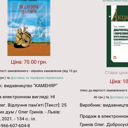
Ціна:
70.00 грн.
ості замовленного - обробка замовлення (від 10 до
Стара ціна
грн.) та
Доставка за тарифами перевізника
Ціна:
10
к:
видавництво "КАМЕНЯР"
плюс до вартості замовленного 
 електронном вигляді:
НІ
40 грн.) та
Доставка за
ег. Відлуння пам'яті [Текст]: 25
Виробник:
видавницт
х дум / Олег Гринів. - Львів:
Продаж в електронном
2021. - 134 с.: іл.
Гринів Олег. Добросус
-966-607-604-8