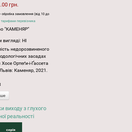
.00 грн.
- обробка замовлення (від 10 до
 тарифами перевізника
во "КАМЕНЯР"
 вигляді:
НІ
лість недорозвиненого
тодологічних засадах
Хосе Ортеґи-і-Ґассета
- Львів: Каменяр, 2021.
3
іше
и виходу з глухого
ної реальності