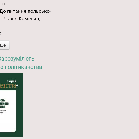
ого
До питання польсько-
 -Львів: Каменяр,
2
іше
Зарозумілість
о політиканства