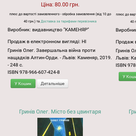
Ціна:
80.00 грн.
плюс до вартості замовленного - обробка замовлення (від 10 до
плюс до варт
40 грн.) та
Доставка за тарифами перевізника
40 
Виробник:
видавництво "КАМЕНЯР"
Виробни
Продаж в електронном вигляді:
НІ
Продаж в
Гринів Олег. Завершальна війна проти
Гринів О
нащадків Алтин-Орди. - Львів: Каменяр, 2019.
Львів: Ка
- 248 с.
ISBN 978
ISBN 978-966-607-424-8
У Кош
У Кошик
Детальніше
Гринів Олег. Місто без цвинтаря
Гр