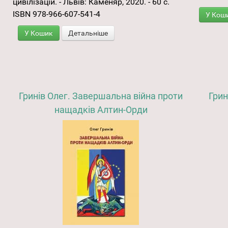
цивілізацій. - Львів: Каменяр, 2020. - 60 с.
ISBN 978-966-607-541-4
У Кош
У Кошик
Детальніше
Гринів Олег. Завершальна війна проти
Грин
нащадків Алтин-Орди