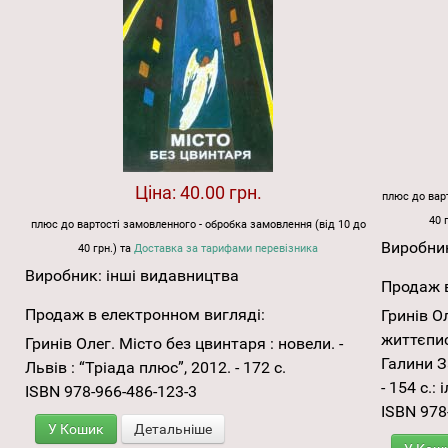
Ціна:
40.00 грн.
плюс до варт
40 
плюс до вартості замовленного - обробка замовлення (від 10 до
Виробни
40 грн.) та
Доставка за тарифами перевізника
Виробник:
інші видавництва
Продаж в
Продаж в електронном вигляді:
Гринів О
життєпис
Гринів Олег. Місто без цвинтаря : новели. -
Галини З
Львів : “Тріада плюс”, 2012. - 172 с.
- 154 с.: і
ISBN 978-966-486-123-3
ISBN 978
У Кошик
Детальніше