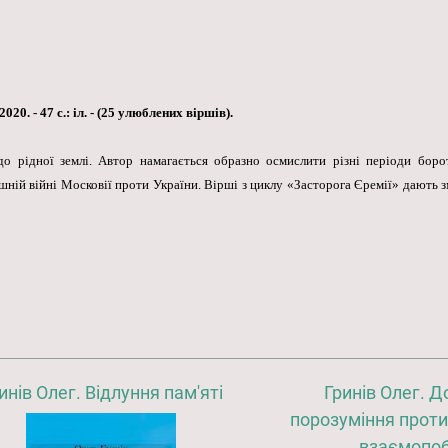
020. - 47 с.: іл. - (25 улюблених віршів).
до рідної землі. Автор намагається образно осмислити різні періоди боро
ній війні Московії проти України. Вірші з циклу «Засторога Єремії» дають з
инів Олег. Відлуння пам'яті
Гринів Олег. Д
порозуміння проти
взаємопо