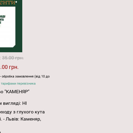
:
35.00 грн.
.00 грн.
- обробка замовлення (від 10 до
 тарифами перевізника
во "КАМЕНЯР"
 вигляді:
НІ
иходу з глухого кута
. - Львів: Каменяр,