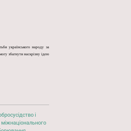
тьби українського народу за
могу збагнути наскрізну ідею
обросусідство і
 міжнаціонального
борювання