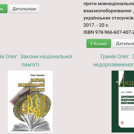
проти міжнаціональн
ик
Детальніше
взаємопоборювання: 
українських стосунків.
2017. - 20 с.
ISBN 978-966-607-407-
У Кошик
Детальн
ів Олег. Закони національної
Гринів Олег. 
пам'яті
недорозвиненог