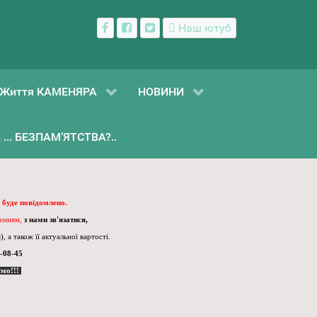
Наш ютуб
Життя КАМЕНЯРА
НОВИНИ
... БЕЗПАМ’ЯТСТВА?..
 буде повідомлено.
ленням,
з нами зв'язатися,
, а також її актуальної вартості.
-08-45
ємо!!!