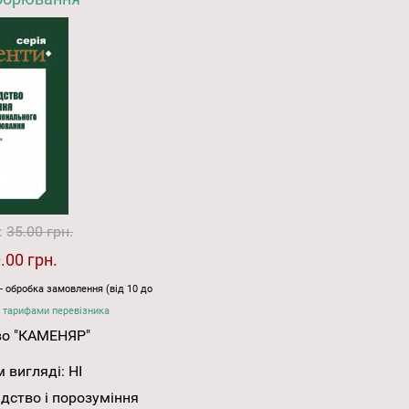
:
35.00 грн.
.00 грн.
- обробка замовлення (від 10 до
 тарифами перевізника
во "КАМЕНЯР"
 вигляді:
НІ
ідство і порозуміння