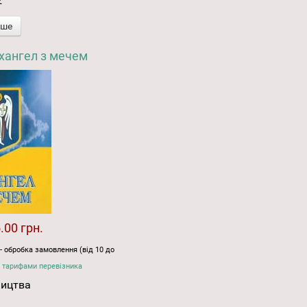
2
іше
рхангел з мечем
.00 грн.
- обробка замовлення (від 10 до
 тарифами перевізника
ництва