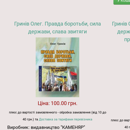
У Кош
Гринів Олег. Правда боротьби, сила
Гринів 
держави, слава звитяги
держ
пр
Ціна:
100.00 грн.
плюс до вартості замовленного - обробка замовлення (від 10 до
40 грн.) та
Доставка за тарифами перевізника
плюс до варт
Виробник:
видавництво "КАМЕНЯР"
40 