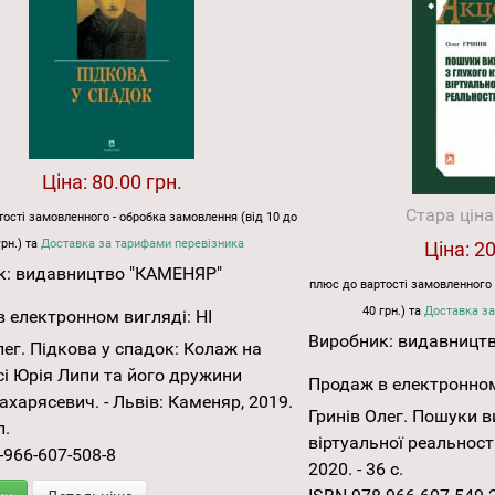
Ціна:
80.00 грн.
Стара ціна
ості замовленного - обробка замовлення (від 10 до
грн.) та
Доставка за тарифами перевізника
Ціна:
20
к:
видавництво "КАМЕНЯР"
плюс до вартості замовленного 
40 грн.) та
Доставка за
 електронном вигляді:
НІ
Виробник:
видавницт
лег. Підкова у спадок: Колаж на
і Юрія Липи та його дружини
Продаж в електронном
ахарясевич. - Львів: Каменяр, 2019.
Гринів Олег. Пошуки в
л.
віртуальної реальності
-966-607-508-8
2020. - 36 с.