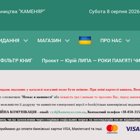
ництва "КАМЕНЯР"
Субота 8 серпня 2026
ИДАННЯ
МАГАЗИН
ПРО НАС
ФІЛЬТР КНИГ
Проєкт — Юрій ЛИПА — РОКИ ПАМ'ЯТІ ЧИ 
 видань вказаних у каталозі-магазині може бути змінено. При зміні вартості книжок, Вам
 з позначкою "
Немає в наявності
" або
кількість три і меньше то просимо Вас, перед замов
, можливістю її додруку чи наявністю електронної версії e-book(тільки каменярівські видання)
ІЙНА КОМУНІКАЦІЯ - email:
vyd@kamenyar.com.ua
,
Контактний телефон +38-050-315
пити, чи на замовлення через сторінки соціальних мереж та месенджерів ми не відповіда
приймамо до оплати банківські картки VISA, Mastercard та інші.