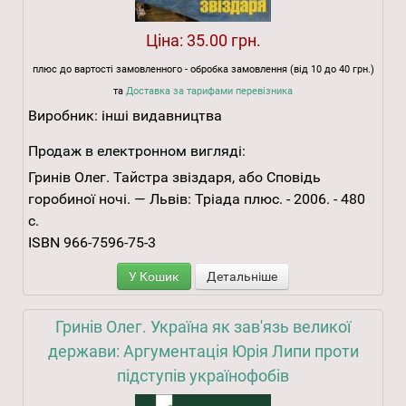
Ціна:
35.00 грн.
плюс до вартості замовленного - обробка замовлення (від 10 до 40 грн.)
та
Доставка за тарифами перевізника
Виробник:
інші видавництва
Продаж в електронном вигляді:
Гринів Олег. Тайстра звіздаря, або Сповідь
горобиної ночі. — Львів: Тріада плюс. - 2006. - 480
с.
ISBN 966-7596-75-3
У Кошик
Детальніше
Гринів Олег. Україна як зав'язь великої
держави: Аргументація Юрія Липи проти
підступів українофобів