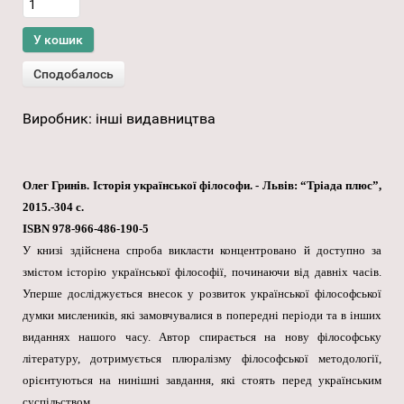
Виробник:
інші видавництва
Олег Гринів. Історія української філософи. - Львів: “Тріада плюс”,
2015.-304 с.
ISBN 978-966-486-190-5
У книзі здійснена спроба викласти концентровано й доступно за
змістом історію української філософії, починаючи від давніх часів.
Уперше досліджується внесок у розвиток української філософської
думки мислеників, які замовчувалися в попередні періоди та в інших
виданнях нашого часу. Автор спирається на нову філософську
літературу, дотримується плюралізму філософської методології,
орієнтуються на нинішні завдання, які стоять перед українським
суспільством.