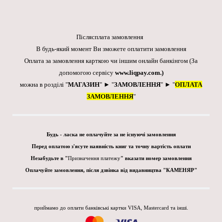
Післясплата замовлення
В будь-який момент Ви зможете оплатити замовлення
Оплата за замовлення карткою чи іншим онлайн банкінгом
(За
допомогою сервісу
www.liqpay.com
.)
можна в розділі "
МАГАЗИН
" ► "
ЗАМОВЛЕННЯ
" ► "
ОПЛАТА
ЗАМОВЛЕННЯ
"
Будь - ласка не оплачуйте за не існуючі замовлення
Перед оплатою з'ясуте наявність книг та точну вартість оплати
Незабудьте в "
Призначення платежу
" вказати номер замовлення
Оплачуйте замовлення, після дзвінка від видавництва "КАМЕНЯР"
приймамо до оплати банківські картки VISA, Mastercard та інші.