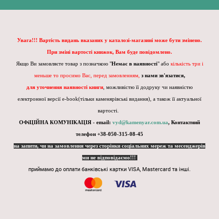
Увага!!! Вартість видань вказаних у каталозі-магазині може бути змінено.
При зміні вартості книжок, Вам буде повідомлено.
Якщо Ви замовляєте товар з позначкою "
Немає в наявності
" або
кількість три і
меньше то просимо Вас, перед замовленням,
з нами зв'язатися,
для уточнення наявності книги
, можливістю її додруку чи наявністю
електронної версії e-book(тільки каменярівські видання), а також її актуальної
вартості.
ОФіЦІЙНА КОМУНІКАЦІЯ - email:
vyd@kamenyar.com.ua
,
Контактний
телефон +38-050-315-08-45
на запити, чи на замовлення через сторінки соціальних мереж та месенджерів
ми не відповідаємо!!!
приймамо до оплати банківські картки VISA, Mastercard та інші.