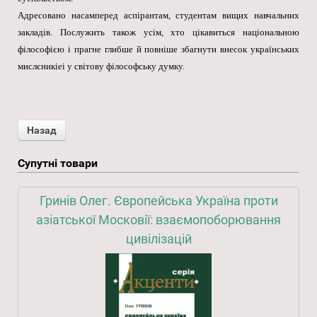
Адресовано насамперед аспірантам, студентам вищих навчальних
закладів. Послужить також усім, хто цікавиться національною
філософією і прагне глибше й повніше збагнути внесок українських
мислєникіеі у світову філософську думку.
Супутні товари
Гринів Олег. Європейська Україна проти
азіатської Московії: взаємопоборювання
цивілізацій