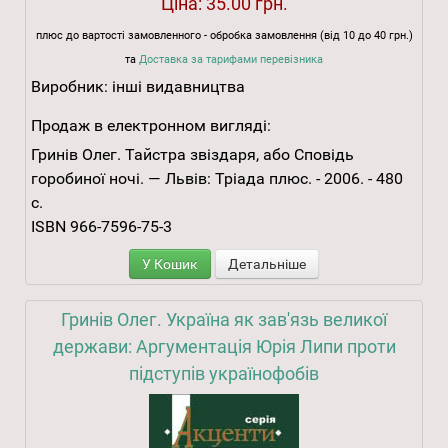
Ціна:
35.00 грн.
плюс до вартості замовленного - обробка замовлення (від 10 до 40 грн.)
та
Доставка за тарифами перевізника
Виробник:
інші видавництва
Продаж в електронном вигляді:
Гринів Олег. Тайстра звіздаря, або Сповідь
горобиної ночі. — Львів: Тріада плюс. - 2006. - 480
с.
ISBN 966-7596-75-3
У Кошик
Детальніше
Гринів Олег. Україна як зав'язь великої
держави: Аргументація Юрія Липи проти
підступів українофобів