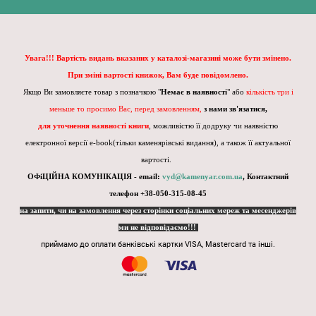
Увага!!! Вартість видань вказаних у каталозі-магазині може бути змінено.
При зміні вартості книжок, Вам буде повідомлено.
Якщо Ви замовляєте товар з позначкою "
Немає в наявності
" або
кількість три і
меньше то просимо Вас, перед замовленням,
з нами зв'язатися,
для уточнення наявності книги
, можливістю її додруку чи наявністю
електронної версії e-book(тільки каменярівські видання), а також її актуальної
вартості.
ОФіЦІЙНА КОМУНІКАЦІЯ - email:
vyd@kamenyar.com.ua
,
Контактний
телефон +38-050-315-08-45
на запити, чи на замовлення через сторінки соціальних мереж та месенджерів
ми не відповідаємо!!!
приймамо до оплати банківські картки VISA, Mastercard та інші.