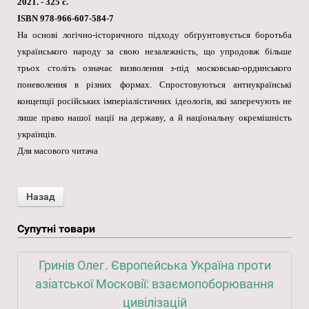
2021. - 325 с.
ISBN 978-966-607-584-7
На основі логічно-історичного підходу обґрунтовується боротьба
українського народу за свою незалежність, що упродовж більше
трьох століть означає визволення з-під московсько-ординського
поневолення в різних формах. Спростовуються антиукраїнські
концепції російських імперіалістичних ідеологів, які заперечують не
лише право нашої нації на державу, а й національну окремішність
українців.
Для масового читача
Супутні товари
Гринів Олег. Європейська Україна проти
азіатської Московії: взаємопоборювання
цивілізацій