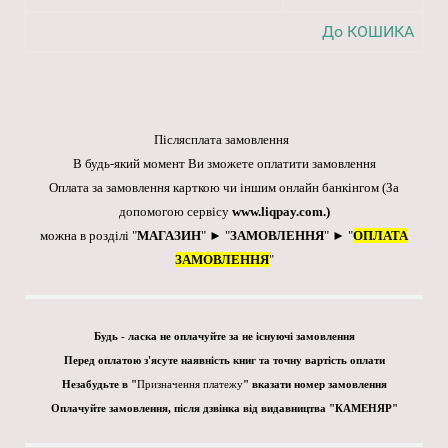
До КОШИКА
Післясплата замовлення
В будь-який момент Ви зможете оплатити замовлення
Оплата за замовлення карткою чи іншим онлайн банкінгом
(За
допомогою сервісу
www.liqpay.com
.)
можна в розділі "
МАГАЗИН
" ► "
ЗАМОВЛЕННЯ
" ► "
ОПЛАТА
ЗАМОВЛЕННЯ
"
Будь - ласка не оплачуйте за не існуючі замовлення
Перед оплатою з'ясуте наявність книг та точну вартість оплати
Незабудьте в "
Призначення платежу
" вказати номер замовлення
Оплачуйте замовлення, після дзвінка від видавництва "КАМЕНЯР"