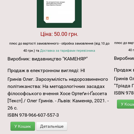
Ціна:
50.00 грн.
плюс до варт
плюс до вартості замовленного - обробка замовлення (від 10 до
40 
40 грн.) та
Доставка за тарифами перевізника
Виробни
Виробник:
видавництво "КАМЕНЯР"
Продаж в
Продаж в електронном вигляді:
НІ
Гринів О
Гринів Олег. Зарозумілість недорозвиненого
"Тріада П
політиканства: На методологічних засадах
ISBN 978
філософського вчення Хосе Ортеґи-і-Ґассета
[Текст] / Олег Гринів. - Львів: Каменяр, 2021. -
У Кош
26 с.
ISBN 978-966-607-557-3
У Кошик
Детальніше