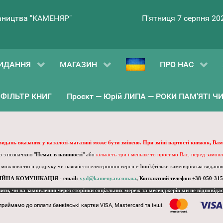
ництва "КАМЕНЯР"
П'ятниця 7 серпня 20
ИДАННЯ
МАГАЗИН
ПРО НАС
ФІЛЬТР КНИГ
Проєкт — Юрій ЛИПА — РОКИ ПАМ'ЯТІ ЧИ 
 видань вказаних у каталозі-магазині може бути змінено. При зміні вартості книжок, Вам
 з позначкою "
Немає в наявності
" або
кількість три і меньше то просимо Вас, перед замов
, можливістю її додруку чи наявністю електронної версії e-book(тільки каменярівські видання)
ІЙНА КОМУНІКАЦІЯ - email:
vyd@kamenyar.com.ua
,
Контактний телефон +38-050-315
пити, чи на замовлення через сторінки соціальних мереж та месенджерів ми не відповіда
приймамо до оплати банківські картки VISA, Mastercard та інші.