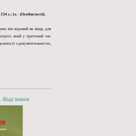
4 с.: іл. - (Особистості).
них він відомий як лікар, для
атріот, який у трагічний час
дожності з документальністю,
. Віщі знаки