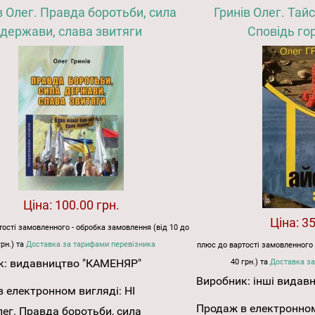
в Олег. Правда боротьби, сила
Гринів Олег. Тайс
держави, слава звитяги
Сповідь гор
Ціна:
100.00 грн.
Ціна:
35
ості замовленного - обробка замовлення (від 10 до
грн.) та
Доставка за тарифами перевізника
плюс до вартості замовленного 
к:
видавництво "КАМЕНЯР"
40 грн.) та
Доставка за
Виробник:
інші видав
 електронном вигляді:
НІ
Продаж в електронном
лег. Правда боротьби, сила