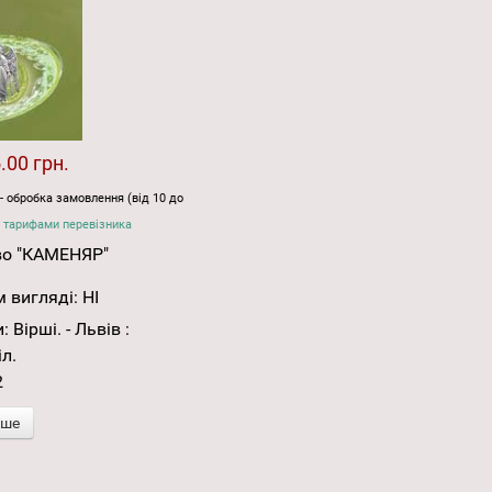
.00 грн.
- обробка замовлення (від 10 до
 тарифами перевізника
во "КАМЕНЯР"
 вигляді:
НІ
 Вірші. - Львів :
іл.
2
іше