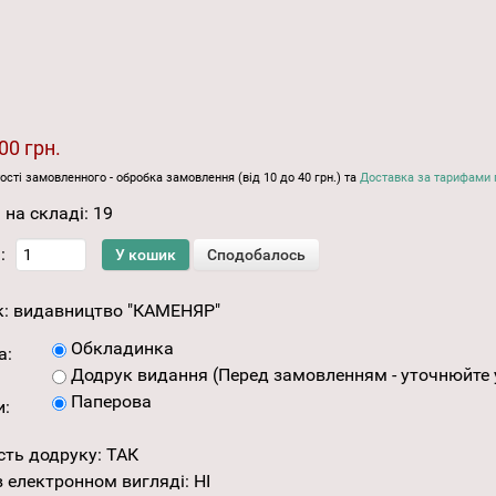
00 грн.
ості замовленного - обробка замовлення (від 10 до 40 грн.) та
Доставка за тарифами 
 на складі:
19
:
к:
видавництво "КАМЕНЯР"
Обкладинка
а:
Додрук видання (Перед замовленням - уточнюйте 
Паперова
и:
сть додруку
:
ТАК
 електронном вигляді
:
НІ