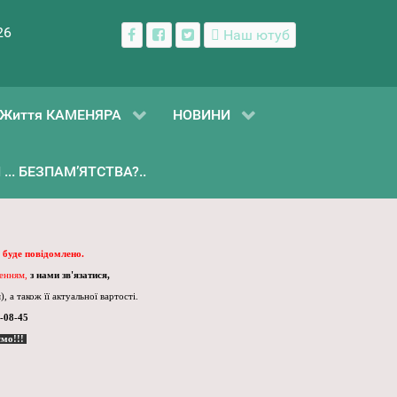
26
Наш ютуб
Життя КАМЕНЯРА
НОВИНИ
... БЕЗПАМ’ЯТСТВА?..
 буде повідомлено.
ленням,
з нами зв'язатися,
, а також її актуальної вартості.
-08-45
ємо!!!