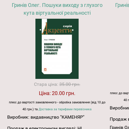
Гринів Олег. Пошуки виходу з глухого
Грині
кута віртуальної реальності
Стара ціна:
35.00 грн.
Ціна:
20.00 грн.
плюс до варт
40 
плюс до вартості замовленного - обробка замовлення (від 10 до
Виробни
40 грн.) та
Доставка за тарифами перевізника
Виробник:
видавництво "КАМЕНЯР"
Продаж в
Гринів О
Продаж в електронном вигляді:
НІ