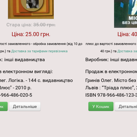
Стара ціна:
35.00 грн.
Ціна:
25.00 грн.
Ціна:
40
ості замовленного - обробка замовлення (від 10 до
плюс до вартості замовленного 
грн.) та
Доставка за тарифами перевізника
40 грн.) та
Доставка за
к:
інші видавництва
Виробник:
інші видав
 електронном вигляді:
Продаж в електронном
лег. Логіка. - 144 с. видавництво
Гринів Олег. Місто без
люс" - 2010 р.
Львів : “Тріада плюс”, 
-966-486-020-5
ISBN 978-966-486-123-
ик
Детальніше
У Кошик
Детальн