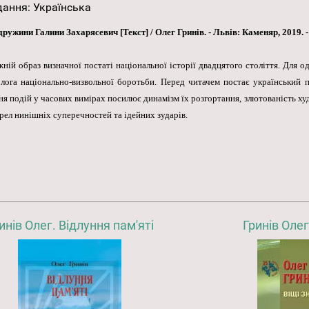
дання
:
Українська
жини Галини Захарясевич [Текст] / Олег Гринів. - Львів: Каменяр, 2019. - 15
ій образ визначної постаті національної історії двадцятого століття. Для од
олога національно-визвольної боротьби. Перед читачем постає український п
я подій у часових вимірах посилює динамізм їх розгортання, злютованість ху
рел нинішніх суперечностей та ідейних зударів.
инів Олег. Відлуння пам'яті
Гринів Олег