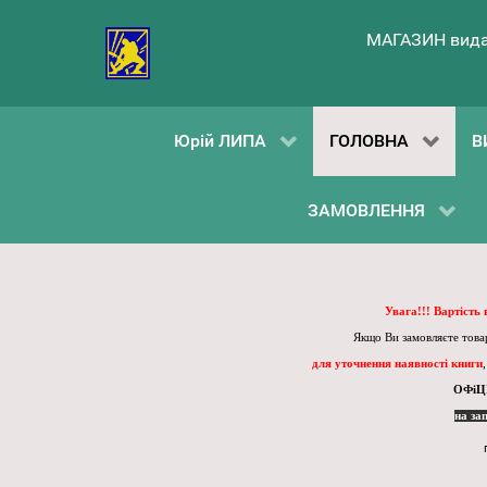
МАГАЗИН вида
Юрій ЛИПА
ГОЛОВНА
В
ЗАМОВЛЕННЯ
Увага!!! Вартість
Якщо Ви замовляєте товар
для уточнення наявності книги
ОФіЦ
на за