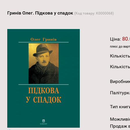
Гринів Олег. Підкова у спадок
(Код товару:
K0000068
)
80.
Ціна:
плюс до варт
Кількість
Кількість
Виробни
Палітурк
Тип книг
Можливі
Продаж в