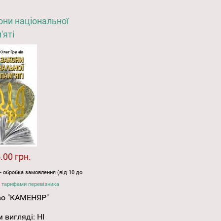
они національної
'яті
.00 грн.
- обробка замовлення (від 10 до
 тарифами перевізника
во "КАМЕНЯР"
 вигляді:
НІ