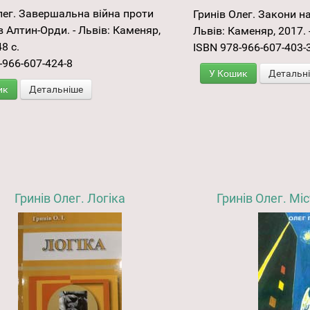
лег. Завершальна війна проти
Гринів Олег. Закони на
 Алтин-Орди. - Львів: Каменяр,
Львів: Каменяр, 2017. -
48 с.
ISBN 978-966-607-403-
-966-607-424-8
У Кошик
Детальн
ик
Детальніше
Гринів Олег. Логіка
Гринів Олег. Мі