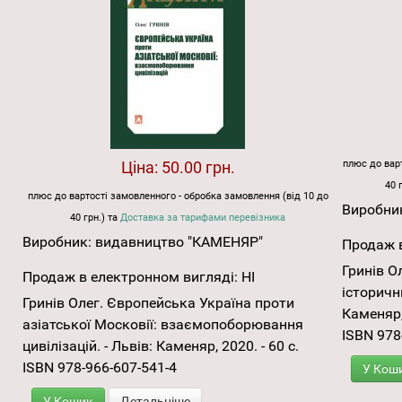
Ціна:
50.00 грн.
плюс до варт
40 
плюс до вартості замовленного - обробка замовлення (від 10 до
Виробни
40 грн.) та
Доставка за тарифами перевізника
Виробник:
видавництво "КАМЕНЯР"
Продаж в
Гринів Ол
Продаж в електронном вигляді:
НІ
історични
Гринів Олег. Європейська Україна проти
Каменяр, 
азіатської Московії: взаємопоборювання
ISBN 978
цивілізацій. - Львів: Каменяр, 2020. - 60 с.
ISBN 978-966-607-541-4
У Кош
У Кошик
Детальніше