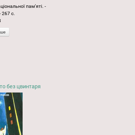
ціональної пам'яті. -
 267 с.
3
іше
сто без цвинтаря