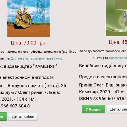
Ціна:
45
Ціна:
70.00 грн.
плюс до вартості замовленного 
ості замовленного - обробка замовлення (від 10 до
40 грн.) та
Доставка за
грн.) та
Доставка за тарифами перевізника
Виробник:
видавницт
к:
видавництво "КАМЕНЯР"
Продаж в електронном
 електронном вигляді:
НІ
Гринів Олег. Віщі знаки:
ег. Відлуння пам'яті [Текст]: 25
Каменяр, 2020. - 47 с.: 
х дум / Олег Гринів. - Львів:
ISBN 978-966-607-515-
2021. - 134 с.: іл.
-966-607-604-8
У Кошик
Детальн
ик
Детальніше