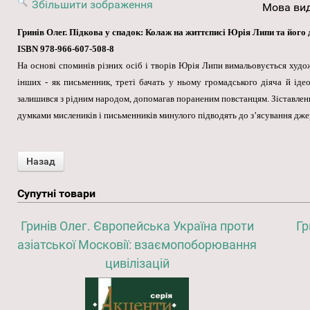
Збільшити зображення
Мова ви
Гринів Олег. Підкова у спадок: Колаж на життєписі Юрія Липи та його дру
ISBN 978-966-607-508-8
На основі споминів різних осіб і творів Юрія Липи вимальовується художн
інших - як письменник, треті бачать у ньому громадського діяча й іде
залишився з рідним народом, допомагав пораненим повстанцям. Зіставленн
думками мислеників і письменників минулого підводять до з’ясування дже
Супутні товари
Гринів Олег. Європейська Україна проти
Гр
азіатської Московії: взаємопоборювання
цивілізацій