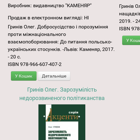
Виробник:
видавництво "КАМЕНЯР"
Гринів О
нащадків
Продаж в електронном вигляді:
НІ
2019. - 2
Гринів Олег. Добросусідство і порозуміння
ISBN 978
проти міжнаціонального
У Кош
взаємопоборювання: До питання польсько-
українських стосунків. -Львів: Каменяр, 2017.
- 20 с.
ISBN 978-966-607-407-2
У Кошик
Детальніше
Гринів Олег. Зарозумілість
недорозвиненого політиканства