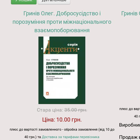
Гринів Олег. Добросусідство і
Гринів
порозуміння проти міжнаціонального
взаємопоборювання
Стара ціна:
35.00 грн.
плюс до варт
40 
Ціна:
10.00 грн.
Виробни
плюс до вартості замовленного - обробка замовлення (від 10 до
Продаж в
40 грн.) та
Доставка за тарифами перевізника