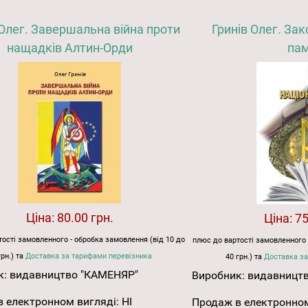
 Олег. Завершальна війна проти
Гринів Олег. Зак
нащадків Алтин-Орди
пам
Ціна:
80.00 грн.
Ціна:
75
ості замовленного - обробка замовлення (від 10 до
плюс до вартості замовленного 
грн.) та
Доставка за тарифами перевізника
40 грн.) та
Доставка за
к:
видавництво "КАМЕНЯР"
Виробник:
видавницт
 електронном вигляді:
НІ
Продаж в електронном