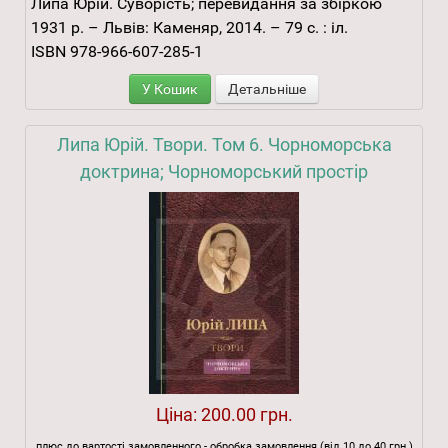
Липа Юрій. Суворість; перевидання за збіркою
1931 р. – Львів: Каменяр, 2014. – 79 с. : іл.
ISBN 978-966-607-285-1
У Кошик
Детальніше
Липа Юрій. Твори. Том 6. Чорноморська
доктрина; Чорноморський простір
Ціна:
200.00 грн.
плюс до вартості замовленного - обробка замовлення (від 10 до 40 грн.)