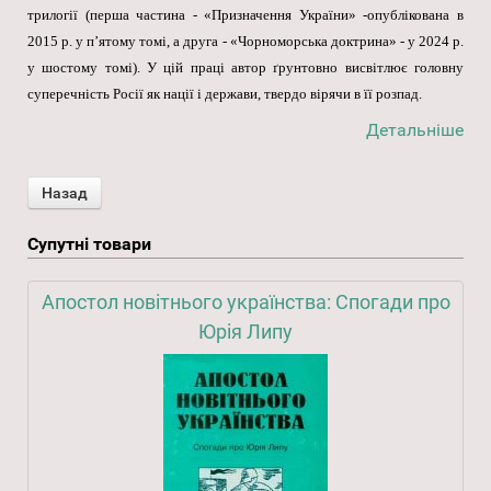
трилогії (перша частина - «Призначення України» -опублікована в
2015 р. у п’ятому томі, а друга - «Чорноморська доктрина» - у 2024 р.
у шостому томі). У цій праці автор ґрунтовно висвітлює головну
суперечність Росії як нації і держави, твердо вірячи в її розпад.
Детальніше
Супутні товари
Апостол новітнього українства: Спогади про
Юрія Липу