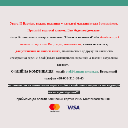
Увага!!! Вартість видань вказаних у каталозі-магазині може бути змінено.
При зміні вартості книжок, Вам буде повідомлено.
Якщо Ви замовляєте товар з позначкою "
Немає в наявності
" або
кількість три і
меньше то просимо Вас, перед замовленням,
з нами зв'язатися,
для уточнення наявності книги
, можливістю її додруку чи наявністю
електронної версії e-book(тільки каменярівські видання), а також її актуальної
вартості.
ОФіЦІЙНА КОМУНІКАЦІЯ - email:
vyd@kamenyar.com.ua
,
Контактний
телефон +38-050-315-08-45
на запити, чи на замовлення через сторінки соціальних мереж та месенджерів
ми не відповідаємо!!!
приймамо до оплати банківські картки VISA, Mastercard та інші.