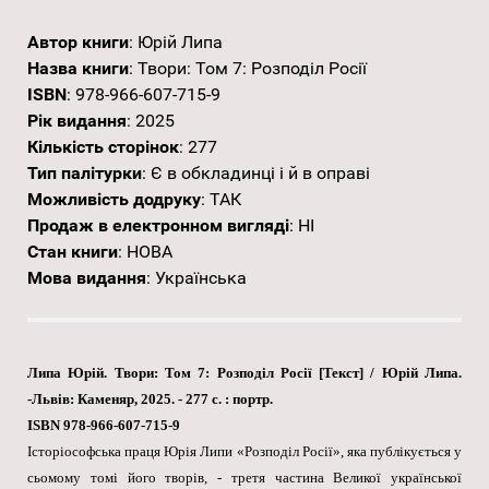
Автор книги
:
Юрій Липа
Назва книги
:
Твори: Том 7: Розподіл Росії
ISBN
:
978-966-607-715-9
Рік видання
:
2025
Кількість сторінок
:
277
Тип палітурки
:
Є в обкладинці і й в оправі
Можливість додруку
:
ТАК
Продаж в електронном вигляді
:
НІ
Стан книги
:
НОВА
Мова видання
:
Українська
Липа Юрій. Твори: Том 7: Розподіл Росії [Текст] / Юрій Липа.
-Львів: Каменяр, 2025. - 277 с. : портр.
ISBN 978-966-607-715-9
Історіософська праця Юрія Липи «Розподіл Росії», яка публікується у
сьомому томі його творів, - третя частина Великої української