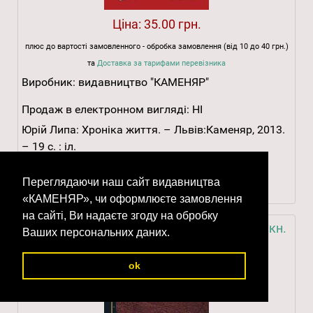
Ціна:
35.00 грн.
плюс до вартості замовленного - обробка замовлення (від 10 до 40 грн.)
та
Доставка за тарифами перевізника
Виробник:
видавництво "КАМЕНЯР"
Продаж в електронном вигляді:
НІ
Юрій Липа: Хроніка життя. – Львів:Каменяр, 2013.
– 19 с. : іл.
ISBN 978-966-607-260-8
Переглядаючи наш сайт видавництва
У Кошик
Детальніше
«КАМЕНЯР», чи оформлюєте замовлення
на сайті, Ви надаєте згоду на обробку
Липа Юрій. Твори: В 10 т. Додатк. том у 6 кн.
Ваших персональних даних.
Кн. 1: «Три брати» Юрія Липи
ok