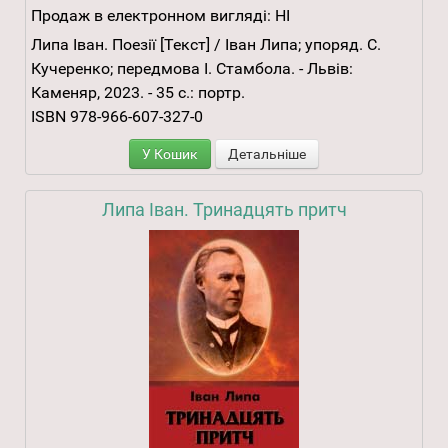
Продаж в електронном вигляді:
НІ
Липа Іван. Поезії [Текст] / Іван Липа; упоряд. С.
Кучеренко; передмова І. Стамбола. - Львів:
Каменяр, 2023. - 35 с.: портр.
ISBN 978-966-607-327-0
У Кошик
Детальніше
Липа Іван. Тринадцять притч