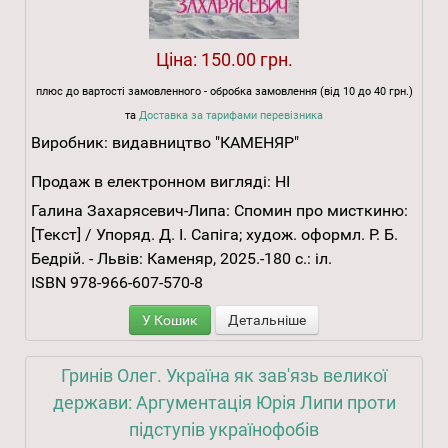
Ціна:
150.00 грн.
плюс до вартості замовленного - обробка замовлення (від 10 до 40 грн.)
та
Доставка за тарифами перевізника
Виробник:
видавництво "КАМЕНЯР"
Продаж в електронном вигляді:
НІ
Галина Захарясевич-Липа: Спомин про мисткиню:
[Текст] / Упоряд. Д. І. Сапіга; худож. оформл. Р. Б.
Бедрій. - Львів: Каменяр, 2025.-180 с.: іл.
ISBN 978-966-607-570-8
У Кошик
Детальніше
Гринів Олег. Україна як зав'язь великої
держави: Аргументація Юрія Липи проти
підступів українофобів