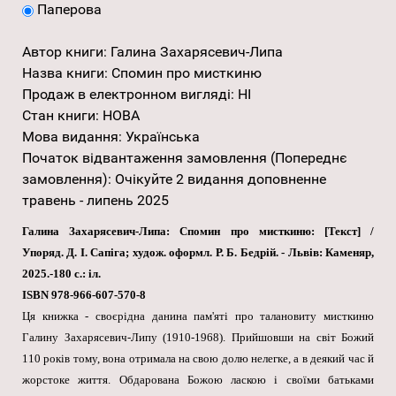
Паперова
Автор книги
:
Галина Захарясевич-Липа
Назва книги
:
Спомин про мисткиню
Продаж в електронном вигляді
:
НІ
Стан книги
:
НОВА
Мова видання
:
Українська
Початок відвантаження замовлення (Попереднє
замовлення)
:
Очікуйте 2 видання доповненне
травень - липень 2025
Галина Захарясевич-Липа: Спомин про мисткиню: [Текст] /
Упоряд. Д. І. Сапіга; худож. оформл. Р. Б. Бедрій. - Львів: Каменяр,
2025.-180 с.: іл.
ISBN 978-966-607-570-8
Ця книжка - своєрідна данина пам'яті про талановиту мисткиню
Галину Захарясевич-Липу (1910-1968). Прийшовши на світ Божий
110 років тому, вона отримала на свою долю нелегке, а в деякий час й
жорстоке життя. Обдарована Божою ласкою і своїми батьками