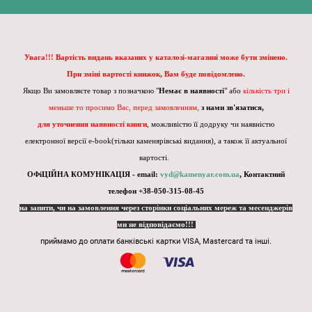
Увага!!! Вартість видань вказаних у каталозі-магазині може бути змінено.
При зміні вартості книжок, Вам буде повідомлено.
Якщо Ви замовляєте товар з позначкою "
Немає в наявності
" або
кількість три і
меньше то просимо Вас, перед замовленням,
з нами зв'язатися,
для уточнення наявності книги
, можливістю її додруку чи наявністю
електронної версії e-book(тільки каменярівські видання), а також її актуальної
вартості.
ОФіЦІЙНА КОМУНІКАЦІЯ - email:
vyd@kamenyar.com.ua
,
Контактний
телефон +38-050-315-08-45
на запити, чи на замовлення через сторінки соціальних мереж та месенджерів
ми не відповідаємо!!!
приймамо до оплати банківські картки VISA, Mastercard та інші.