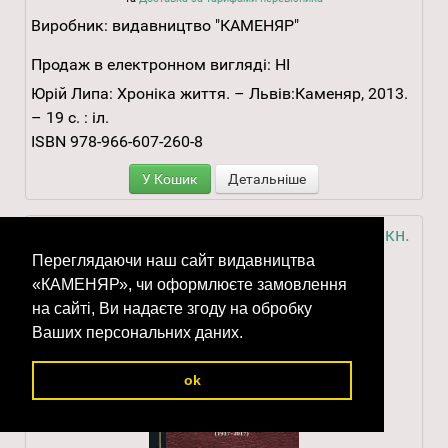
Виробник:
видавництво "КАМЕНЯР"
Продаж в електронном вигляді:
НІ
Юрій Липа: Хроніка життя. – Львів:Каменяр, 2013.
– 19 с. : іл.
ISBN 978-966-607-260-8
У Кошик
Детальніше
Липа Юрій. Твори: В 10 т. Додатк. том у 6 кн.
Кн. 1: «Три брати» Юрія Липи
Переглядаючи наш сайт видавництва
«КАМЕНЯР», чи оформлюєте замовлення
на сайті, Ви надаєте згоду на обробку
Ваших персональних даних.
ok