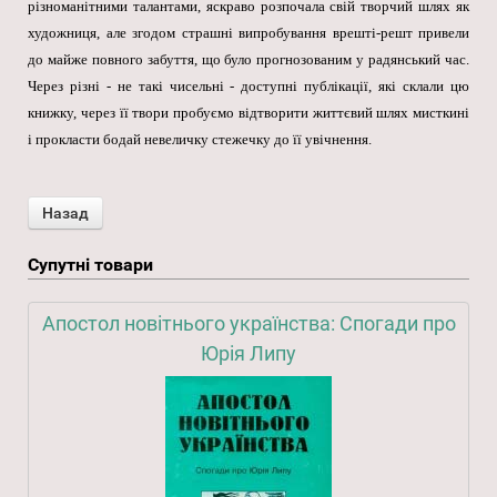
різноманітними талантами, яскраво розпочала свій творчий шлях як
художниця, але згодом страшні випробування врешті-решт привели
до майже повного забуття, що було прогнозованим у радянський час.
Через різні - не такі чисельні - доступні публікації, які склали цю
книжку, через її твори пробуємо відтворити життєвий шлях мисткині
і прокласти бодай невеличку стежечку до її увічнення.
Супутні товари
Апостол новітнього українства: Спогади про
Юрія Липу