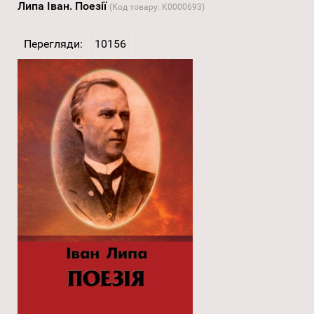
Липа Іван. Поезії
(Код товару:
K0000693
)
Перегляди:
10156