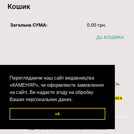
Кошик
Загальна СУМА:
0.00 грн.
До КОШИКА
Післясплата замовлення
В будь-який момент Ви зможете оплатити замовлення
Переглядаючи наш сайт видавництва
Оплата за замовлення карткою чи іншим онлайн банкінгом
(За
«КАМЕНЯР», чи оформлюєте замовлення
допомогою сервісу
www.liqpay.com
.)
на сайті, Ви надаєте згоду на обробку
можна в розділі "
МАГАЗИН
" ► "
ЗАМОВЛЕННЯ
" ► "
ОПЛАТА
Ваших персональних даних.
ЗАМОВЛЕННЯ
"
ok
Будь - ласка не оплачуйте за не існуючі замовлення