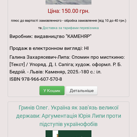
Ціна:
150.00 грн.
плюс до вартості замовленного - обробка замовлення (від 10 до 40 грн.)
та
Доставка за тарифами перевізника
Виробник:
видавництво "КАМЕНЯР"
Продаж в електронном вигляді:
НІ
Галина Захарясевич-Липа: Спомин про мисткиню:
[Текст] / Упоряд. Д. І. Сапіга; худож. оформл. Р. Б.
Бедрій. - Львів: Каменяр, 2025.-180 с.: іл.
ISBN 978-966-607-570-8
У Кошик
Детальніше
Гринів Олег. Україна як зав'язь великої
держави: Аргументація Юрія Липи проти
підступів українофобів