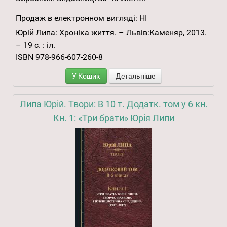
Продаж в електронном вигляді:
НІ
Юрій Липа: Хроніка життя. – Львів:Каменяр, 2013.
– 19 с. : іл.
ISBN 978-966-607-260-8
У Кошик
Детальніше
Липа Юрій. Твори: В 10 т. Додатк. том у 6 кн.
Кн. 1: «Три брати» Юрія Липи