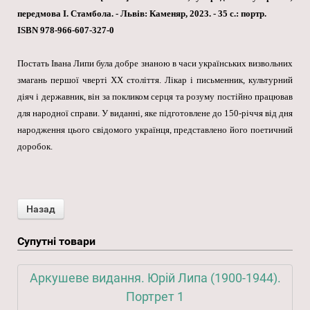
передмова І. Стамбола. - Львів: Каменяр, 2023. - 35 с.: портр.
ISBN 978-966-607-327-0
Постать Івана Липи була добре знаною в часи українських визвольних
змагань першої чверті XX століття. Лікар і письменник, культурний
діяч і державник, він за покликом серця та розуму постійно працював
для народної справи. У виданні, яке підготовлене до 150-річчя від дня
народження цього свідомого українця, представлено його поетичний
доробок.
Супутні товари
Аркушеве видання. Юрій Липа (1900-1944).
Портрет 1