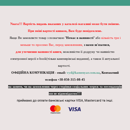
Увага!!! Вартість видань вказаних у каталозі-магазині може бути змінено.
При зміні вартості книжок, Вам буде повідомлено.
Якщо Ви замовляєте товар з позначкою "
Немає в наявності
" або
кількість три і
меньше то просимо Вас, перед замовленням,
з нами зв'язатися,
для уточнення наявності книги
, можливістю її додруку чи наявністю
електронної версії e-book(тільки каменярівські видання), а також її актуальної
вартості.
ОФіЦІЙНА КОМУНІКАЦІЯ - email:
vyd@kamenyar.com.ua
,
Контактний
телефон +38-050-315-08-45
на запити, чи на замовлення через сторінки соціальних мереж та месенджерів
ми не відповідаємо!!!
приймамо до оплати банківські картки VISA, Mastercard та інші.