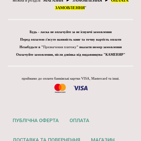
можна в розділі "
МАГАЗИН
" ► "
ЗАМОВЛЕННЯ
" ► "
ОПЛАТА
ЗАМОВЛЕННЯ
"
Будь - ласка не оплачуйте за не існуючі замовлення
Перед оплатою з'ясуте наявність книг та точну вартість оплати
Незабудьте в "
Призначення платежу
" вказати номер замовлення
Оплачуйте замовлення, після дзвінка від видавництва "КАМЕНЯР"
приймамо до оплати банківські картки VISA, Mastercard та інші.
ПУБЛІЧНА ОФЕРТА
ОПЛАТА
ДОСТАВКА ТА ПОВЕРНЕННЯ
МАГАЗИН