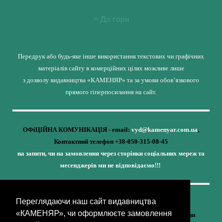
До гори
Передрук або будь-яке інше використання текстових чи графічних
матеріалів сайту в комерційних цілях можливе лише
з дозволу видавництва «КАМЕНЯР» та за умови обов’язкового
прямого гіперпосилання на сайт.
ОФіЦІЙНА КОМУНІКАЦІЯ - email:
vyd@kamenyar.com.ua
,
Контактний телефон +38-050-315-08-45
на запити, чи на замовлення через сторінки соціальних мереж та
месенджерів ми не відповідаємо!!!
Переглядаючи наш сайт видавництва
Кожне наше видання - це внесок у спротив,
«КАМЕНЯР», чи оформлюєте замовлення
у збереження ідентичності та неминучу перемогу України