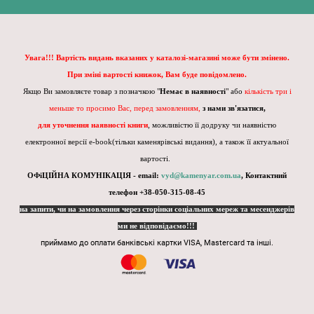
Увага!!! Вартість видань вказаних у каталозі-магазині може бути змінено.
При зміні вартості книжок, Вам буде повідомлено.
Якщо Ви замовляєте товар з позначкою "
Немає в наявності
" або
кількість три і
меньше то просимо Вас, перед замовленням,
з нами зв'язатися,
для уточнення наявності книги
, можливістю її додруку чи наявністю
електронної версії e-book(тільки каменярівські видання), а також її актуальної
вартості.
ОФіЦІЙНА КОМУНІКАЦІЯ - email:
vyd@kamenyar.com.ua
,
Контактний
телефон +38-050-315-08-45
на запити, чи на замовлення через сторінки соціальних мереж та месенджерів
ми не відповідаємо!!!
приймамо до оплати банківські картки VISA, Mastercard та інші.