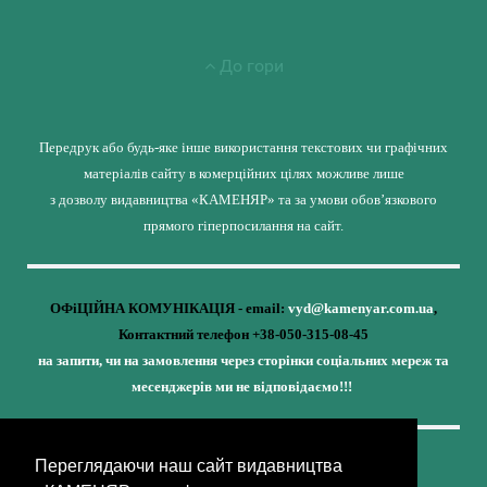
До гори
Передрук або будь-яке інше використання текстових чи графічних
матеріалів сайту в комерційних цілях можливе лише
з дозволу видавництва «КАМЕНЯР» та за умови обов’язкового
прямого гіперпосилання на сайт.
ОФіЦІЙНА КОМУНІКАЦІЯ - email:
vyd@kamenyar.com.ua
,
Контактний телефон +38-050-315-08-45
на запити, чи на замовлення через сторінки соціальних мереж та
месенджерів ми не відповідаємо!!!
Переглядаючи наш сайт видавництва
Кожне наше видання - це внесок у спротив,