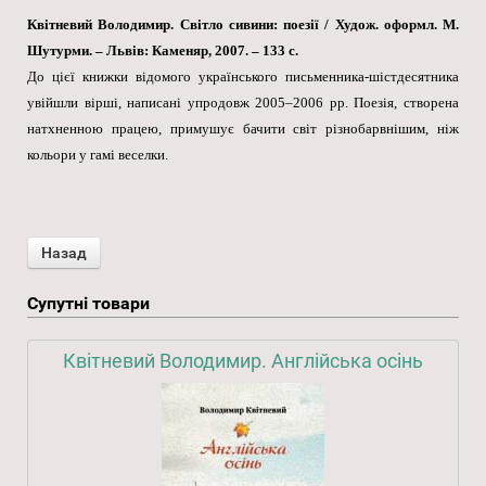
Квітневий Володимир. Світло сивини: поезії / Худож. оформл. М.
Шутурми. – Львів: Каменяр, 2007. – 133 с.
До цієї книжки відомого українського письменника-шістдесятника
увійшли вірші, написані упродовж 2005–2006 рр. Поезія, створена
натхненною працею, примушує бачити світ різнобарвнішим, ніж
кольори у гамі веселки.
Супутні товари
Квітневий Володимир. Англійська осінь