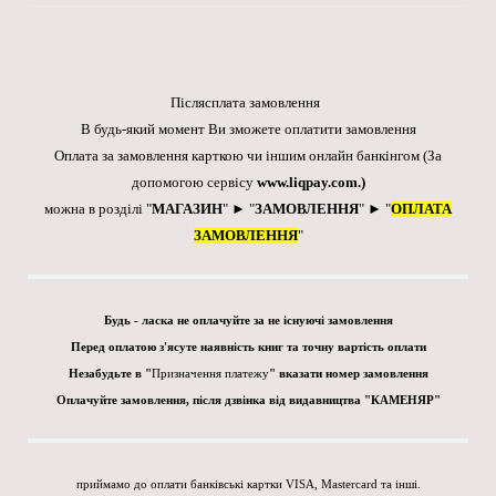
Післясплата замовлення
В будь-який момент Ви зможете оплатити замовлення
Оплата за замовлення карткою чи іншим онлайн банкінгом
(За
допомогою сервісу
www.liqpay.com
.)
можна в розділі "
МАГАЗИН
" ► "
ЗАМОВЛЕННЯ
" ► "
ОПЛАТА
ЗАМОВЛЕННЯ
"
Будь - ласка не оплачуйте за не існуючі замовлення
Перед оплатою з'ясуте наявність книг та точну вартість оплати
Незабудьте в "
Призначення платежу
" вказати номер замовлення
Оплачуйте замовлення, після дзвінка від видавництва "КАМЕНЯР"
приймамо до оплати банківські картки VISA, Mastercard та інші.