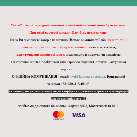
Увага!!! Вартість видань вказаних у каталозі-магазині може бути змінено.
При зміні вартості книжок, Вам буде повідомлено.
Якщо Ви замовляєте товар з позначкою "
Немає в наявності
" або
кількість три і
меньше то просимо Вас, перед замовленням,
з нами зв'язатися,
для уточнення наявності книги
, можливістю її додруку чи наявністю
електронної версії e-book(тільки каменярівські видання), а також її актуальної
вартості.
ОФіЦІЙНА КОМУНІКАЦІЯ - email:
vyd@kamenyar.com.ua
,
Контактний
телефон +38-050-315-08-45
на запити, чи на замовлення через сторінки соціальних мереж та месенджерів
ми не відповідаємо!!!
приймамо до оплати банківські картки VISA, Mastercard та інші.