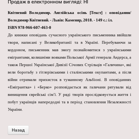
Продаж в електронном вигляді
:
НІ
Квітневий Володимир. Англійська осінь [Текст] : оповідання/
Володимир Квітневий. - Львів: Каменяр, 2018. - 149 с.: іл.
ISBN 978-966-607-463-0
До книжки оповідань сучасного українського письменника ввійшли
твори, написані у Великобританії та в Україні. Перебуваючи за
кордоном, письменник мав змогу познайомитися з українськими
емігрантами, колишніми вояками Польської Армії генерала Андерса, а
також Першої Української Дивізії Січових Стрільців «Галичина», які
вели боротьбу з гітлерівськими і сталінськими окупантами, а після
війни отримали прихисток в туманному Альбіоні. В оповіданнях
«Емігрантка» і «Берко» розповідається як галичани рятували від
винищення єврейські сім’ї. У ряді творів прослідковується життя і
побут українців напередодні та в період становлення Незалежності
України.