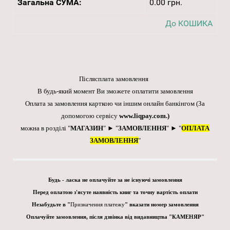
Загальна СУМА:
0.00 грн.
До КОШИКА
Післясплата замовлення
В будь-який момент Ви зможете оплатити замовлення
Оплата за замовлення карткою чи іншим онлайн банкінгом
(За
допомогою сервісу
www.liqpay.com
.)
можна в розділі "
МАГАЗИН
" ► "
ЗАМОВЛЕННЯ
" ► "
ОПЛАТА
ЗАМОВЛЕННЯ
"
Будь - ласка не оплачуйте за не існуючі замовлення
Перед оплатою з'ясуте наявність книг та точну вартість оплати
Незабудьте в "
Призначення платежу
" вказати номер замовлення
Оплачуйте замовлення, після дзвінка від видавництва "КАМЕНЯР"