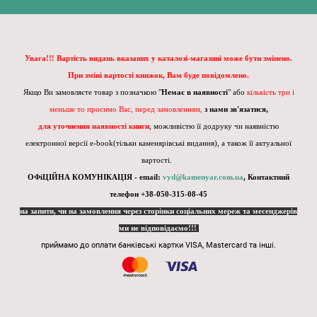
Увага!!! Вартість видань вказаних у каталозі-магазині може бути змінено.
При зміні вартості книжок, Вам буде повідомлено.
Якщо Ви замовляєте товар з позначкою "
Немає в наявності
" або
кількість три і
меньше то просимо Вас, перед замовленням,
з нами зв'язатися,
для уточнення наявності книги
, можливістю її додруку чи наявністю
електронної версії e-book(тільки каменярівські видання), а також її актуальної
вартості.
ОФіЦІЙНА КОМУНІКАЦІЯ - email:
vyd@kamenyar.com.ua
,
Контактний
телефон +38-050-315-08-45
на запити, чи на замовлення через сторінки соціальних мереж та месенджерів
ми не відповідаємо!!!
приймамо до оплати банківські картки VISA, Mastercard та інші.