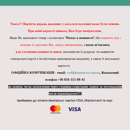
Увага!!! Вартість видань вказаних у каталозі-магазині може бути змінено.
При зміні вартості книжок, Вам буде повідомлено.
Якщо Ви замовляєте товар з позначкою "
Немає в наявності
" або
кількість три і
меньше то просимо Вас, перед замовленням,
з нами зв'язатися,
для уточнення наявності книги
, можливістю її додруку чи наявністю
електронної версії e-book(тільки каменярівські видання), а також її актуальної
вартості.
ОФіЦІЙНА КОМУНІКАЦІЯ - email:
vyd@kamenyar.com.ua
,
Контактний
телефон +38-050-315-08-45
на запити, чи на замовлення через сторінки соціальних мереж та месенджерів
ми не відповідаємо!!!
приймамо до оплати банківські картки VISA, Mastercard та інші.