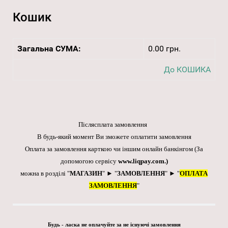
Кошик
Загальна СУМА:
0.00 грн.
До КОШИКА
Післясплата замовлення
В будь-який момент Ви зможете оплатити замовлення
Оплата за замовлення карткою чи іншим онлайн банкінгом
(За
допомогою сервісу
www.liqpay.com
.)
можна в розділі "
МАГАЗИН
" ► "
ЗАМОВЛЕННЯ
" ► "
ОПЛАТА
ЗАМОВЛЕННЯ
"
Будь - ласка не оплачуйте за не існуючі замовлення