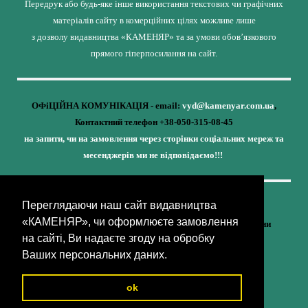
Передрук або будь-яке інше використання текстових чи графічних
матеріалів сайту в комерційних цілях можливе лише
з дозволу видавництва «КАМЕНЯР» та за умови обов’язкового
прямого гіперпосилання на сайт.
ОФіЦІЙНА КОМУНІКАЦІЯ - email:
vyd@kamenyar.com.ua
,
Контактний телефон +38-050-315-08-45
на запити, чи на замовлення через сторінки соціальних мереж та
месенджерів ми не відповідаємо!!!
Переглядаючи наш сайт видавництва
Кожне наше видання - це внесок у спротив,
«КАМЕНЯР», чи оформлюєте замовлення
у збереження ідентичності та неминучу перемогу України
на сайті, Ви надаєте згоду на обробку
(видавництво «КАМЕНЯР»)
Ваших персональних даних.
ok