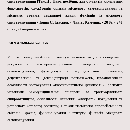
самоврядування [Текст] : Навч. посібник для студентів юридичних
факультетів, службовців органів місцевого самоврядування та
місцевих органів державної влади, фахівців із місцевого
самоврядування / Ірина Софінська. - Львів: Каменяр. - 2016. - 241
с.: іл.
, обладинка м'яка.
ISBN 978-966-607-380-6
У навчальному посібнику розглянуто основні засади законодавчого
регулювання міжнародно-правових стандартів місцевого
самоврядування, функціонування муніципальної автономії,
децентралізації та деконцентрації повноважень, проаналізовано
особливості застосування «партисипативної демократії», розкрито
механізми міжмуніципальної співпраці та транскордонного
співробітництва, особливості концепції «доброго» врядування та
усталеного (сталого) розвитку, а також висвітлено європейський та
світовий досвід функціонування інституту фінансів місцевого
самоврядування.