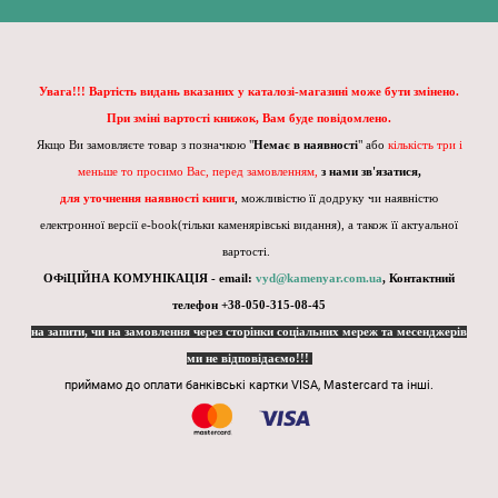
Увага!!! Вартість видань вказаних у каталозі-магазині може бути змінено.
При зміні вартості книжок, Вам буде повідомлено.
Якщо Ви замовляєте товар з позначкою "
Немає в наявності
" або
кількість три і
меньше то просимо Вас, перед замовленням,
з нами зв'язатися,
для уточнення наявності книги
, можливістю її додруку чи наявністю
електронної версії e-book(тільки каменярівські видання), а також її актуальної
вартості.
ОФіЦІЙНА КОМУНІКАЦІЯ - email:
vyd@kamenyar.com.ua
,
Контактний
телефон +38-050-315-08-45
на запити, чи на замовлення через сторінки соціальних мереж та месенджерів
ми не відповідаємо!!!
приймамо до оплати банківські картки VISA, Mastercard та інші.