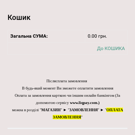
Кошик
Загальна СУМА:
0.00 грн.
До КОШИКА
Післясплата замовлення
В будь-який момент Ви зможете оплатити замовлення
Оплата за замовлення карткою чи іншим онлайн банкінгом
(За
допомогою сервісу
www.liqpay.com
.)
можна в розділі "
МАГАЗИН
" ► "
ЗАМОВЛЕННЯ
" ► "
ОПЛАТА
ЗАМОВЛЕННЯ
"