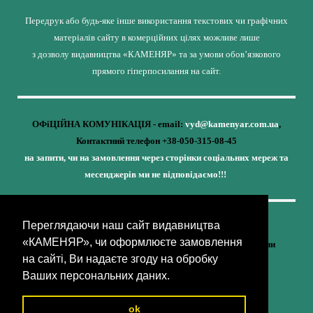
Передрук або будь-яке інше використання текстових чи графічних
матеріалів сайту в комерційних цілях можливе лише
з дозволу видавництва «КАМЕНЯР» та за умови обов’язкового
прямого гіперпосилання на сайт.
ОФіЦІЙНА КОМУНІКАЦІЯ - email:
vyd@kamenyar.com.ua
,
Контактний телефон +38-050-315-08-45
на запити, чи на замовлення через сторінки соціальних мереж та
месенджерів ми не відповідаємо!!!
Переглядаючи наш сайт видавництва
Кожне наше видання - це внесок у спротив,
«КАМЕНЯР», чи оформлюєте замовлення
у збереження ідентичності та неминучу перемогу України
на сайті, Ви надаєте згоду на обробку
(видавництво «КАМЕНЯР»)
Ваших персональних даних.
ok