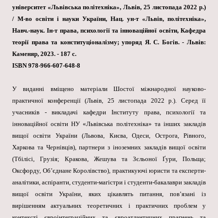
університет «Львівська політехніка», Львів, 25 листопада 2022 р.)
/ М-во освіти і науки України, Нац. ун-т «Львів, політехніка»,
Навч.-наук. Ін-т права, психології та інноваційної освіти, Кафедра
теорії права та конституціоналізму; упоряд Я. С. Богів. - Львів:
Каменяр, 2023. - 187 с.
ISBN 978-966-607-648-8
У виданні вміщено матеріали Шостої міжнародної науково-
практичної конференції (Львів, 25 листопада 2022 р.). Серед її
учасників - викладачі кафедри Інституту права, психології та
інноваційної освіти НУ «Львівська політехніка» та інших закладів
вищої освіти України (Львова, Києва, Одеси, Острога, Рівного,
Харкова та Чернівців), партнери з іноземних закладів вищої освіти
(Тбілісі, Грузія; Кракова, Жешува та Зєльоної Ґури, Польща;
Оксфорду, Об’єднане Королівство), практикуючі юристи та експерти-
аналітики, аспіранти, студенти-магістри і студенти-бакалаври закладів
вищої освіти України, яких цікавлять питання, пов’язані із
вирішенням актуальних теоретичних і практичних проблем у
контексті євроінтеграційних та євроатлантичних прагнень та