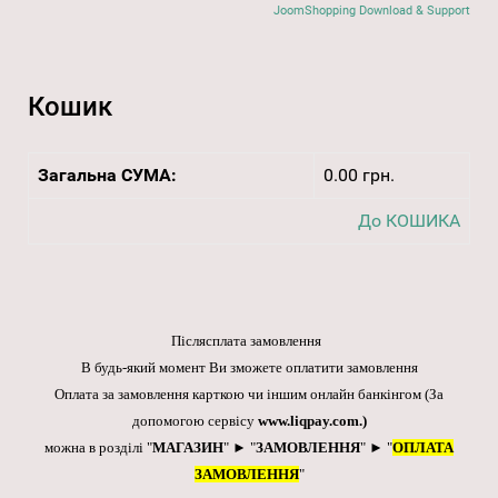
JoomShopping Download & Support
Кошик
Загальна СУМА:
0.00 грн.
До КОШИКА
Післясплата замовлення
В будь-який момент Ви зможете оплатити замовлення
Оплата за замовлення карткою чи іншим онлайн банкінгом
(За
допомогою сервісу
www.liqpay.com
.)
можна в розділі "
МАГАЗИН
" ► "
ЗАМОВЛЕННЯ
" ► "
ОПЛАТА
ЗАМОВЛЕННЯ
"