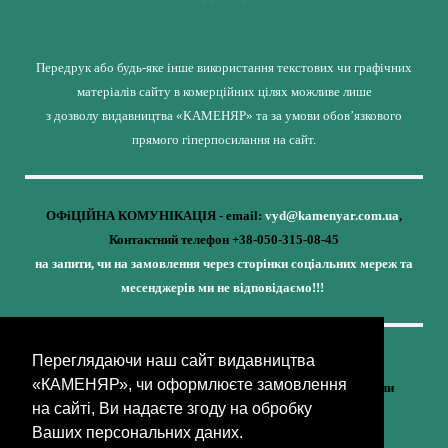
Передрук або будь-яке інше використання текстових чи графічних
матеріалів сайту в комерційних цілях можливе лише
з дозволу видавництва «КАМЕНЯР» та за умови обов’язкового
прямого гіперпосилання на сайт.
ОФіЦІЙНА КОМУНІКАЦІЯ - email:
vyd@kamenyar.com.ua
,
Контактний телефон +38-050-315-08-45
на запити, чи на замовлення через сторінки соціальних мереж та
месенджерів ми не відповідаємо!!!
Переглядаючи наш сайт видавництва
Кожне наше видання - це внесок у спротив,
«КАМЕНЯР», чи оформлюєте замовлення
у збереження ідентичності та неминучу перемогу України
на сайті, Ви надаєте згоду на обробку
(видавництво «КАМЕНЯР»)
Ваших персональних даних.