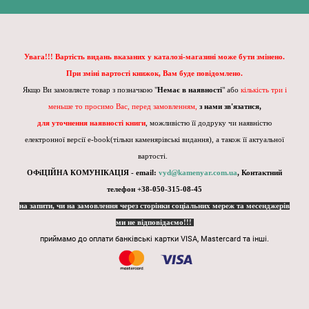
Увага!!! Вартість видань вказаних у каталозі-магазині може бути змінено.
При зміні вартості книжок, Вам буде повідомлено.
Якщо Ви замовляєте товар з позначкою "
Немає в наявності
" або
кількість три і
меньше то просимо Вас, перед замовленням,
з нами зв'язатися,
для уточнення наявності книги
, можливістю її додруку чи наявністю
електронної версії e-book(тільки каменярівські видання), а також її актуальної
вартості.
ОФіЦІЙНА КОМУНІКАЦІЯ - email:
vyd@kamenyar.com.ua
,
Контактний
телефон +38-050-315-08-45
на запити, чи на замовлення через сторінки соціальних мереж та месенджерів
ми не відповідаємо!!!
приймамо до оплати банківські картки VISA, Mastercard та інші.