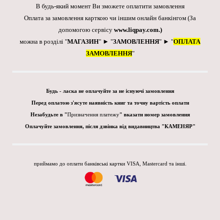
В будь-який момент Ви зможете оплатити замовлення
Оплата за замовлення карткою чи іншим онлайн банкінгом
(За
допомогою сервісу
www.liqpay.com
.)
можна в розділі "
МАГАЗИН
" ► "
ЗАМОВЛЕННЯ
" ► "
ОПЛАТА
ЗАМОВЛЕННЯ
"
Будь - ласка не оплачуйте за не існуючі замовлення
Перед оплатою з'ясуте наявність книг та точну вартість оплати
Незабудьте в "
Призначення платежу
" вказати номер замовлення
Оплачуйте замовлення, після дзвінка від видавництва "КАМЕНЯР"
приймамо до оплати банківські картки VISA, Mastercard та інші.