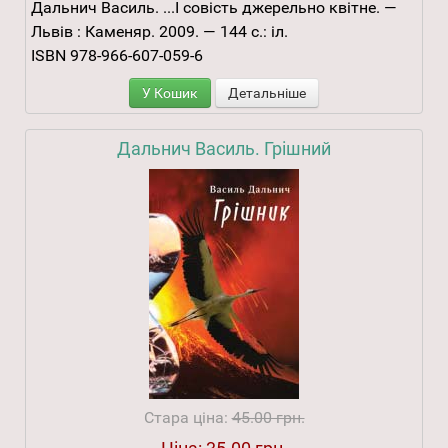
Дальнич Василь. ...І совість джерельно квітне. —
Львів : Каменяр. 2009. — 144 с.: іл.
ISBN 978-966-607-059-6
У Кошик
Детальніше
Дальнич Василь. Грішний
Стара ціна:
45.00 грн.