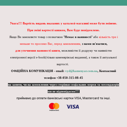
Увага!!! Вартість видань вказаних у каталозі-магазині може бути змінено.
При зміні вартості книжок, Вам буде повідомлено.
Якщо Ви замовляєте товар з позначкою "
Немає в наявності
" або
кількість три і
меньше то просимо Вас, перед замовленням,
з нами зв'язатися,
для уточнення наявності книги
, можливістю її додруку чи наявністю
електронної версії e-book(тільки каменярівські видання), а також її актуальної
вартості.
ОФіЦІЙНА КОМУНІКАЦІЯ - email:
vyd@kamenyar.com.ua
,
Контактний
телефон +38-050-315-08-45
на запити, чи на замовлення через сторінки соціальних мереж та месенджерів
ми не відповідаємо!!!
приймамо до оплати банківські картки VISA, Mastercard та інші.