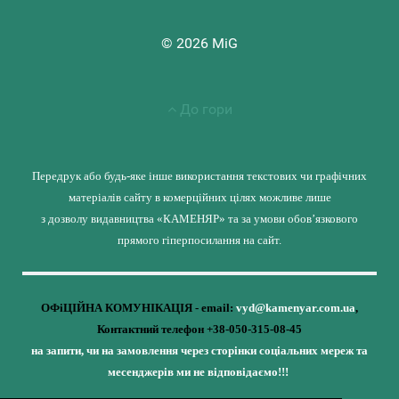
© 2026 MiG
До гори
Передрук або будь-яке інше використання текстових чи графічних
матеріалів сайту в комерційних цілях можливе лише
з дозволу видавництва «КАМЕНЯР» та за умови обов’язкового
прямого гіперпосилання на сайт.
ОФіЦІЙНА КОМУНІКАЦІЯ - email:
vyd@kamenyar.com.ua
,
Контактний телефон +38-050-315-08-45
на запити, чи на замовлення через сторінки соціальних мереж та
месенджерів ми не відповідаємо!!!