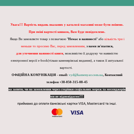
Увага!!! Вартість видань вказаних у каталозі-магазині може бути змінено.
При зміні вартості книжок, Вам буде повідомлено.
Якщо Ви замовляєте товар з позначкою "
Немає в наявності
" або
кількість три і
меньше то просимо Вас, перед замовленням,
з нами зв'язатися,
для уточнення наявності книги
, можливістю її додруку чи наявністю
електронної версії e-book(тільки каменярівські видання), а також її актуальної
вартості.
ОФіЦІЙНА КОМУНІКАЦІЯ - email:
vyd@kamenyar.com.ua
,
Контактний
телефон +38-050-315-08-45
на запити, чи на замовлення через сторінки соціальних мереж та месенджерів
ми не відповідаємо!!!
приймамо до оплати банківські картки VISA, Mastercard та інші.