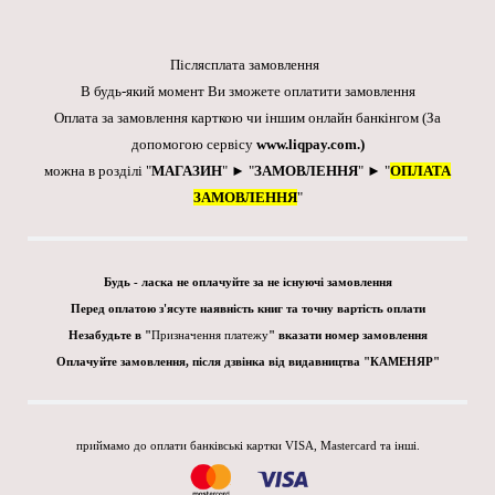
Післясплата замовлення
В будь-який момент Ви зможете оплатити замовлення
Оплата за замовлення карткою чи іншим онлайн банкінгом
(За
допомогою сервісу
www.liqpay.com
.)
можна в розділі "
МАГАЗИН
" ► "
ЗАМОВЛЕННЯ
" ► "
ОПЛАТА
ЗАМОВЛЕННЯ
"
Будь - ласка не оплачуйте за не існуючі замовлення
Перед оплатою з'ясуте наявність книг та точну вартість оплати
Незабудьте в "
Призначення платежу
" вказати номер замовлення
Оплачуйте замовлення, після дзвінка від видавництва "КАМЕНЯР"
приймамо до оплати банківські картки VISA, Mastercard та інші.