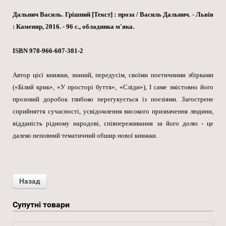
Дальнич Василь. Грішний [Текст] : проза / Василь Дальнич. - Львів
: Каменяр, 2016. - 96 с.
, обладинка м'яка.
ISBN 978-966-607-381-2
Автор цієї книжки, знаний, передусім, своїми поетичними збірками
(«Білий крик», «У просторі буття», «Сліди»), І саме змістовно його
прозовий доробок глибоко перегукується із поезіями. Загострене
сприйняття сучасності, усвідомлення високого призначення людини,
відданість рідному народові, співпереживання за його долю - це
далеко неповний тематичний обшир нової книжки.
Супутні товари