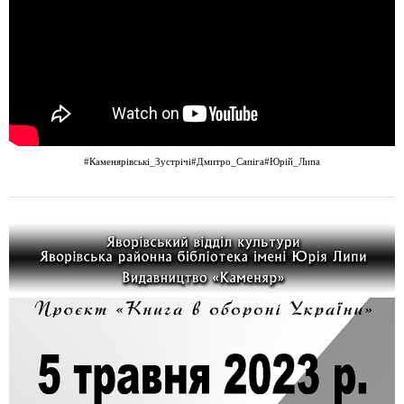
#Каменярівські_Зустрічі
#Дмитро_Сапіга
#Юрій_Липа