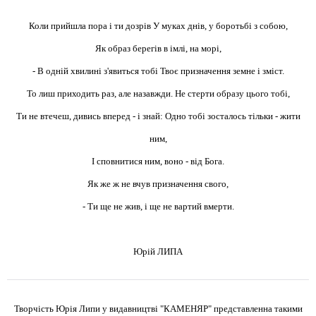
Коли прийшла пора і ти дозрів У муках днів, у боротьбі з собою,
Як образ берегів в імлі, на морі,
- В одній хвилині з'явиться тобі Твоє призначення земне і зміст.
То лиш приходить раз, але назавжди. Не стерти образу цього тобі,
Ти не втечеш, дивись вперед - і знай: Одно тобі зосталось тільки - жити
ним,
І сповнитися ним, воно - від Бога.
Як же ж не вчув призначення свого,
- Ти ще не жив, і ще не вартий вмерти.
Юрій ЛИПА
Творчість Юрія Липи у видавництві "КАМЕНЯР" представленна такими