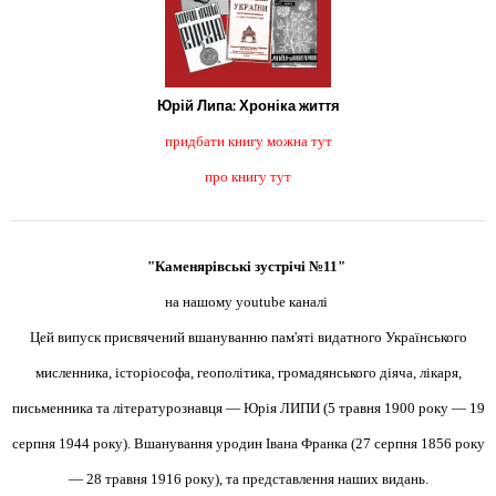
Юрій Липа: Хроніка життя
придбати книгу можна тут
про книгу тут
"Каменярівські зустрічі №11"
на нашому youtube каналі
Цей випуск присвячений вшануванню пам'яті видатного Українського
мисленника, історіософа, геополітика, громадянського діяча, лікаря,
письменника та літературознавця — Юрія ЛИПИ (5 травня 1900 року — 19
серпня 1944 року). Вшанування уродин Івана Франка (27 серпня 1856 року
— 28 травня 1916 року), та представлення наших видань.