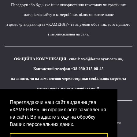
Передрук або будь-яке інше використання текстових чи графічних
матеріалів сайту в комерційних цілях можливе лише
з дозволу видавництва «КАМЕНЯР» та за умови обов’язкового прямого
гіперпосилання на сайт.
ОФіЦІЙНА КОМУНІКАЦІЯ - email:
vyd@kamenyar.com.ua
,
Контактний телефон +38-050-315-08-45
на запити, чи на замовлення через сторінки соціальних мереж та
месенджерів ми не відповідаємо!!!
Переглядаючи наш сайт видавництва
«КАМЕНЯР», чи оформлюєте замовлення
Кожне наше видання - це внесок у спротив,
на сайті, Ви надаєте згоду на обробку
у збереження ідентичності та неминучу перемогу України
Ваших персональних даних.
(видавництво «КАМЕНЯР»)