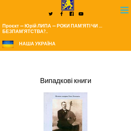
Проєкт — Юрій ЛИПА — РОКИ ПАМ'ЯТІ ЧИ ...
БЕЗПАМ’ЯТСТВА?..
НАША УКРАЇНА
Випадкові книги