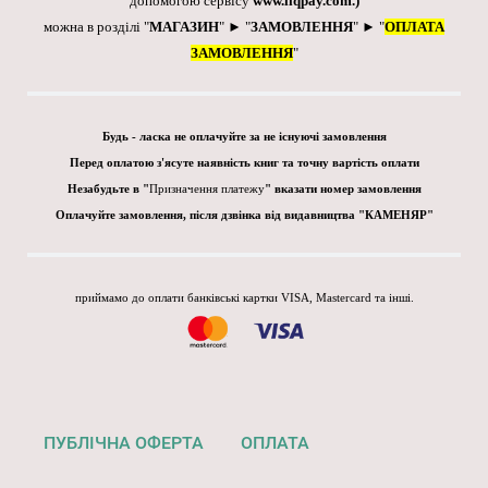
допомогою сервісу
www.liqpay.com
.)
можна в розділі "
МАГАЗИН
" ► "
ЗАМОВЛЕННЯ
" ► "
ОПЛАТА
ЗАМОВЛЕННЯ
"
Будь - ласка не оплачуйте за не існуючі замовлення
Перед оплатою з'ясуте наявність книг та точну вартість оплати
Незабудьте в "
Призначення платежу
" вказати номер замовлення
Оплачуйте замовлення, після дзвінка від видавництва "КАМЕНЯР"
приймамо до оплати банківські картки VISA, Mastercard та інші.
ПУБЛІЧНА ОФЕРТА
ОПЛАТА