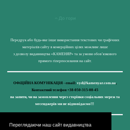
До гори
Передрук або будь-яке інше використання текстових чи графічних
матеріалів сайту в комерційних цілях можливе лише
з дозволу видавництва «КАМЕНЯР» та за умови обов’язкового
прямого гіперпосилання на сайт.
ОФіЦІЙНА КОМУНІКАЦІЯ - email:
vyd@kamenyar.com.ua
,
Контактний телефон +38-050-315-08-45
на запити, чи на замовлення через сторінки соціальних мереж та
месенджерів ми не відповідаємо!!!
Переглядаючи наш сайт видавництва
Кожне наше видання - це внесок у спротив,