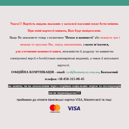
Увага!!! Вартість видань вказаних у каталозі-магазині може бути змінено.
При зміні вартості книжок, Вам буде повідомлено.
Якщо Ви замовляєте товар з позначкою "
Немає в наявності
" або
кількість три і
меньше то просимо Вас, перед замовленням,
з нами зв'язатися,
для уточнення наявності книги
, можливістю її додруку чи наявністю
електронної версії e-book(тільки каменярівські видання), а також її актуальної
вартості.
ОФіЦІЙНА КОМУНІКАЦІЯ - email:
vyd@kamenyar.com.ua
,
Контактний
телефон +38-050-315-08-45
на запити, чи на замовлення через сторінки соціальних мереж та месенджерів
ми не відповідаємо!!!
приймамо до оплати банківські картки VISA, Mastercard та інші.