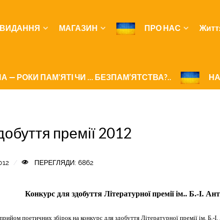
ВИДАННЯ
МАГАЗИН
ПРО НАС
Житт
А — РОКИ ПАМ'ЯТІ ЧИ ... БЕЗПАМ’ЯТСТВА?..
НА
добуття премії 2012
012
ПЕРЕГЛЯДИ: 6862
Конкурс для здобуття Літературної премії ім.. Б.-І. Ан
прийом поетичних збірок на конкурс для здобуття Літературної премії ім. Б.-І