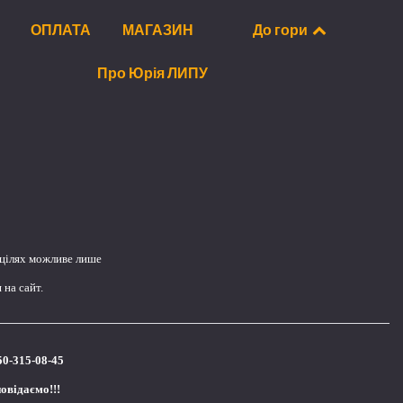
ОПЛАТА
МАГАЗИН
До гори
Про Юрія ЛИПУ
 цілях можливе лише
на сайт.
50-315-08-45
повідаємо!!!