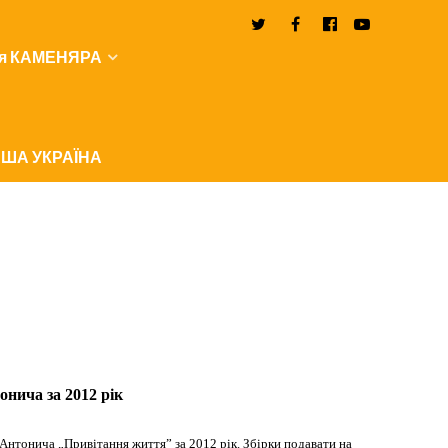
я КАМЕНЯРА
ША УКРАЇНА
тонича за 2012 рік
. Антонича „Привітання життя” за 2012 рік. Збірки подавати на