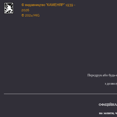
© видавництво "КАМЕНЯР" 1939 -
2026
© 2024 MiG
Передрук або будь-
з дозво
ОФіЦІЙНА 
на запити, 