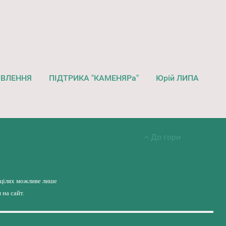
ОВЛЕННЯ
ПІДТРИКА "КАМЕНЯРа"
Юрій ЛИПА
До гори
 цілях можливе лише
на сайт.