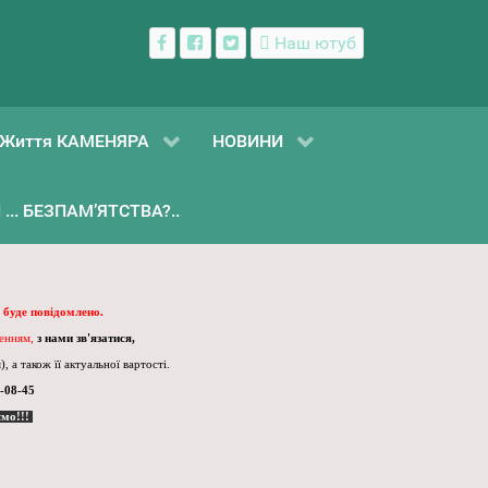
Наш ютуб
Життя КАМЕНЯРА
НОВИНИ
... БЕЗПАМ’ЯТСТВА?..
 буде повідомлено.
ленням,
з нами зв'язатися,
, а також її актуальної вартості.
-08-45
ємо!!!