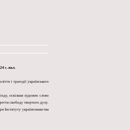
4 с. вкл.
іття і трагедії українського
іоду, оскільки художнє слово
регти свободу творчого духу.
ури Інституту українознавства