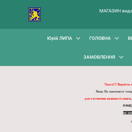
МАГАЗИН вида
Юрій ЛИПА
ГОЛОВНА
В
ЗАМОВЛЕННЯ
Увага!!! Вартість
Якщо Ви замовляєте товар
для уточнення наявності книги
ОФіЦ
на за