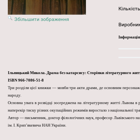
Кількість
Збільшити зображення
Виробни
Інформація
Ільницький Микола. Драма без катарсису: Сторінки літературного життя
ISBN 966-7086-51-8
Три розділи цієї книжки — мовби три акти драми, де основним персонажем
народу.
Основна увага в розвідці зосереджена на літературному житті Львова в р
наперекір тиску різних окупаційних режимів виростало з національної тр
Автор — письменник, доктор філологічних наук, професор Львівського наці
ім. І. Крип’якевича НАН України.