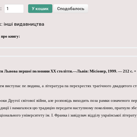
:
к:
інші видавництва
 про книгу:
 Львова першої половини XX століття.—Львів: Місіонер, 1999. — 212 с. + 2
 виступає пе людина, а література па перехрестях трагічного двадцятого стол
оки Другої світової війни, але розповідь виходить поза рамки означеного пер
адиції і намагалося цю традицію передати наступному поколінню, прагнуло збе
онального університету ім. І. Франка і завідувач відділу української літерат