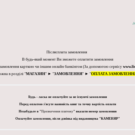
J
Післясплата замовлення
В будь-який момент Ви зможете оплатити замовлення
 замовлення карткою чи іншим онлайн банкінгом
(За допомогою сервісу
www.li
ожна в розділі "
МАГАЗИН
" ► "
ЗАМОВЛЕННЯ
" ► "
ОПЛАТА ЗАМОВЛЕНН
Будь - ласка не оплачуйте за не існуючі замовлення
Перед оплатою з'ясуте наявність книг та точну вартість оплати
Незабудьте в "
Призначення платежу
" вказати номер замовлення
Оплачуйте замовлення, після дзвінка від видавництва "КАМЕНЯР"