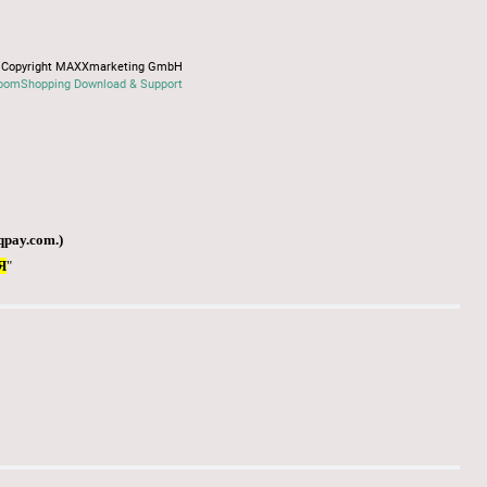
Copyright MAXXmarketing GmbH
oomShopping Download & Support
qpay.com
.)
Я
"