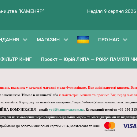
ництва "КАМЕНЯР"
Неділя 9 серпня 2026
ИДАННЯ
МАГАЗИН
ПРО НАС
ФІЛЬТР КНИГ
Проєкт — Юрій ЛИПА — РОКИ ПАМ'ЯТІ ЧИ 
 видань вказаних у каталозі-магазині може бути змінено. При зміні вартості книжок, Вам
 з позначкою "
Немає в наявності
" або
кількість три і меньше то просимо Вас, перед замов
, можливістю її додруку чи наявністю електронної версії e-book(тільки каменярівські видання)
ІЙНА КОМУНІКАЦІЯ - email:
vyd@kamenyar.com.ua
,
Контактний телефон +38-050-315
пити, чи на замовлення через сторінки соціальних мереж та месенджерів ми не відповіда
приймамо до оплати банківські картки VISA, Mastercard та інші.