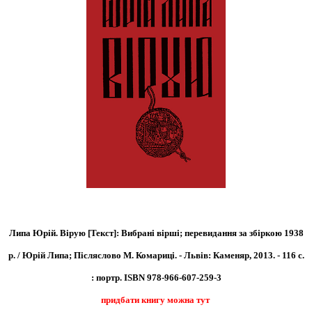
Липа Юрій. Вірую [Текст]: Вибрані вірші; перевидання за збіркою 1938
р. / Юрій Липа; Післяслово М. Комариці. - Львів: Каменяр, 2013. - 116 с.
: портр.
ISBN 978-966-607-259-3
придбати книгу можна тут