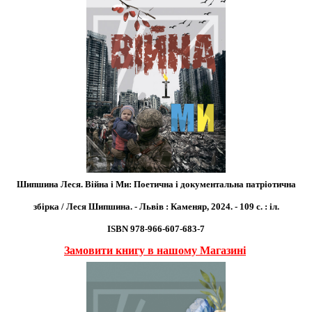
Шипшина Леся. Війна і Ми: Поетична і документальна патріотична
збірка / Леся Шипшина. - Львів : Каменяр, 2024. - 109 с. : іл.
ІSBN 978-966-607-683-7
Замовити книгу в нашому Магазині