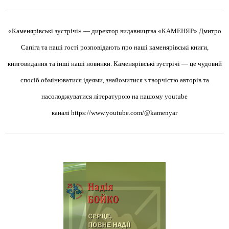
«Каменярівські зустрічі» — директор видавництва «КАМЕНЯР» Дмитро
Сапіга та наші гості розповідають про наші каменярівські книги,
книговидання та інші наші новинки. Каменярівські зустрічі — це чудовий
спосіб обмінюватися ідеями, знайомитися з творчістю авторів та
насолоджуватися літературою на нашому youtube
каналі
https://www.youtube.com/@kamenyar