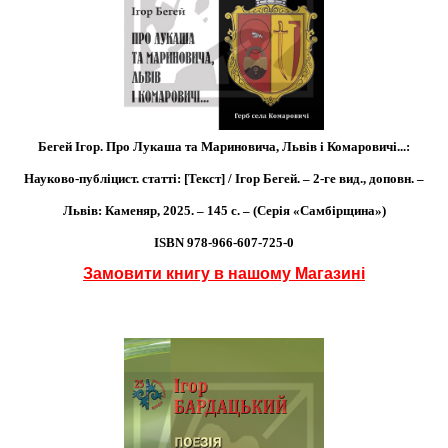
Бегей Ігор. Про Лукаша та Мариновича, Львів і Комаровичі...:
Науково-публіцист. статті: [Текст] / Ігор Бегей. – 2-ге вид., доповн. –
Львів: Каменяр, 2025. – 145 с. – (Серія «Самбірщина»)
ISBN 978-966-607-725-0
Замовити книгу в нашому Магазині