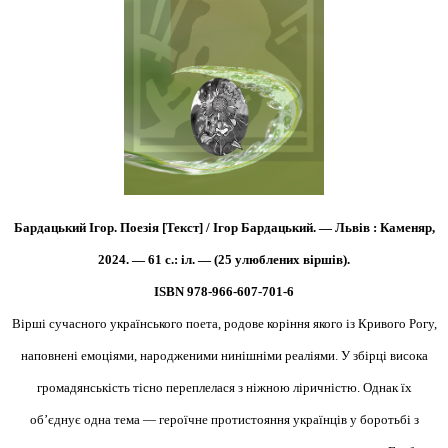
Бардацький Ігор. Поезія [Текст] / Ігор Бардацький. — Львів : Каменяр,
2024. — 61 с.: іл. — (25 улюблених віршів).
ISBN 978-966-607-701-6
Вірші сучасного українського поета, родове коріння якого із Кривого Рогу,
наповнені емоціями, народженими нинішніми реаліями. У збірці висока
громадянськість тісно переплелася з ніжною ліричністю. Однак їх
об’єднує одна тема — героїчне протистояння українців у боротьбі з