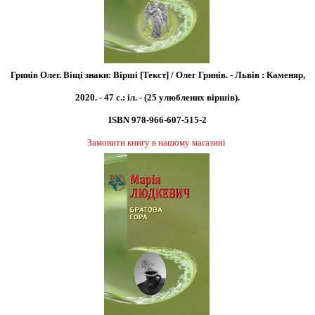
Гринів Олег. Віщі знаки: Вірші [Текст] / Олег Гринів. - Львів : Каменяр,
2020. - 47 с.: іл. - (25 улюблених віршів).
ISBN 978-966-607-515-2
Замовити книгу в нашому магазині