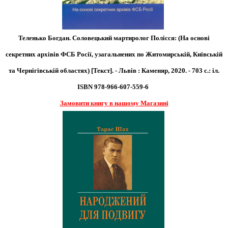
Теленько Богдан. Соловецький мартиролог Полісся: (На основі
секретних архівів ФСБ Росії, узагальнених по Житомирській, Київській
та Чернігівській областях) [Текст]. - Львів : Каменяр, 2020. - 703 с.: іл.
ISBN 978-966-607-559-6
Замовити книгу в нашому Магазині