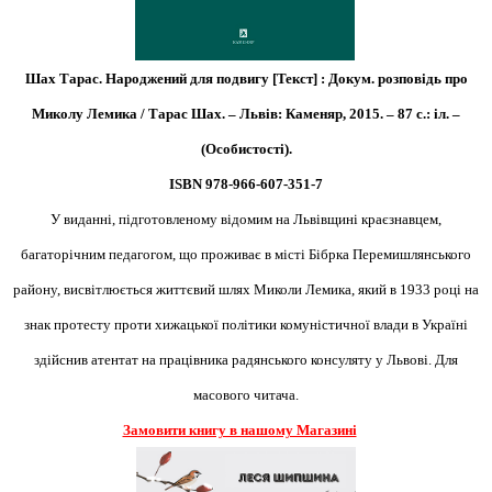
Шах Тарас. Народжений для подвигу [Текст] : Докум. розповідь про
Миколу Лемика / Тарас Шах. – Львів: Каменяр, 2015. – 87 с.: іл. –
(Особистості).
ISBN 978-966-607-351-7
У виданні, підготовленому відомим на Львівщині краєзнавцем,
багаторічним педагогом, що проживає в місті Бібрка Перемишлянського
району, висвітлюється життєвий шлях Миколи Лемика, який в 1933 році на
знак протесту проти хижацької політики комуністичної влади в Україні
здійснив атентат на працівника радянського консуляту у Львові. Для
масового читача.
Замовити книгу в нашому Магазині