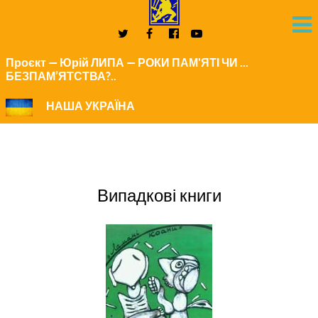
Проєкт — Юрій ЛИПА — РОКИ ПАМ'ЯТІ ЧИ ...
БЕЗПАМ’ЯТСТВА?..
НАША УКРАЇНА
Випадкові книги