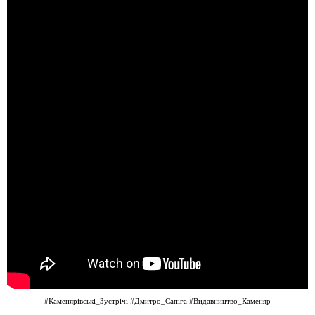
#Каменярівські_Зустрічі
#Дмитро_Сапіга
#Видавництво_Каменяр