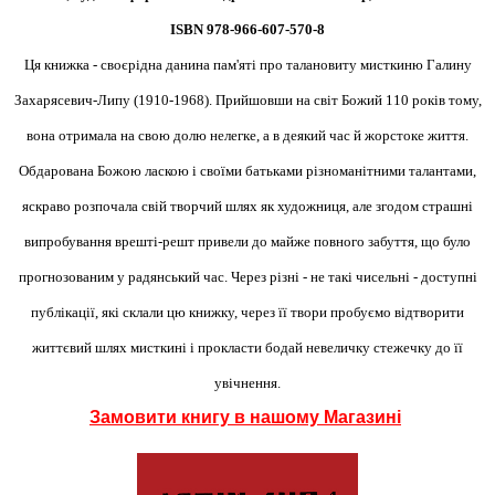
ISBN 978-966-607-570-8
Ця книжка - своєрідна данина пам'яті про талановиту мисткиню Галину
Захарясевич-Липу (1910-1968). Прийшовши на світ Божий 110 років тому,
вона отримала на свою долю нелегке, а в деякий час й жорстоке життя.
Обдарована Божою ласкою і своїми батьками різноманітними талантами,
яскраво розпочала свій творчий шлях як художниця, але згодом страшні
випробування врешті-решт привели до майже повного забуття, що було
прогнозованим у радянський час. Через різні - не такі чисельні - доступні
публікації, які склали цю книжку, через її твори пробуємо відтворити
життєвий шлях мисткині і прокласти бодай невеличку стежечку до її
увічнення.
Замовити книгу в нашому Магазині