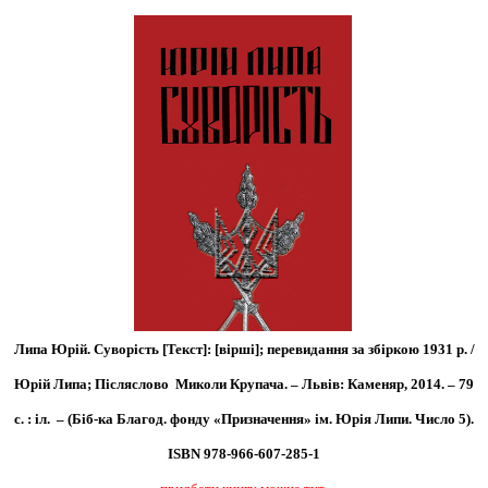
Липа Юрій. Суворість [Текст]: [вірші]; перевидання за збіркою 1931 р. /
Юрій Липа; Післяслово Миколи Крупача. – Львів: Каменяр, 2014. – 79
с. : іл. – (Біб-ка Благод. фонду «Призначення» ім. Юрія Липи. Число 5).
ISBN 978-966-607-285-1