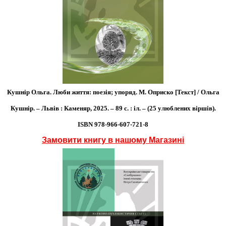
Кушнір Ольга. Люби життя: поезія; упоряд. М. Оприско [Текст] / Ольга
Кушнір. – Львів : Каменяр, 2025. – 89 с. : іл. – (25 улюблених віршів).
ISBN 978-966-607-721-8
Замовити книгу в нашому Магазині