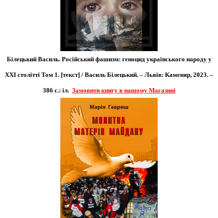
Білецький Василь. Російський фашизм: геноцид українського народу у
XXI столітті Том 1. [текст] /
Василь
Білецький. – Львів: Каменяр, 2023. –
386 с.: іл.
Замовити книгу в нашому Магазині