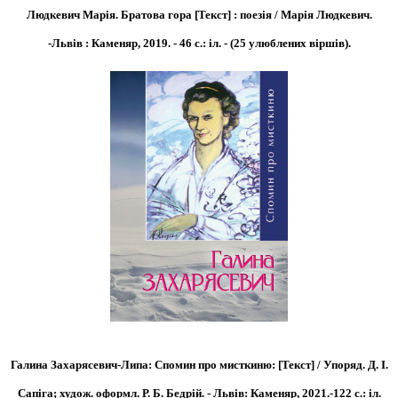
Людкевич Марія. Братова гора [Текст] : поезія / Марія Людкевич.
-Львів : Каменяр, 2019. - 46 с.: іл. - (25 улюблених віршів).
Галина Захарясевич-Липа: Спомин про мисткиню: [Текст] / Упоряд. Д. І.
Сапіга; худож. оформл. Р. Б. Бедрій. - Львів: Каменяр, 2021.-122 с.: іл.