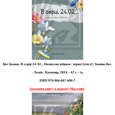
Кос Іванна. В серці 24. 02... Написано війною : вірші [текст] / Іванна Кос.
- Львів : Каменяр, 2024. - 42 с. : іл.
ISBN 978-966-607-696-7
Замовити книгу в нашому Магазині