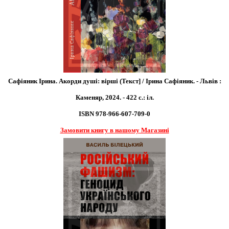
Сафіяник Ірина. Акорди душі: вірші (Текст] / Ірина Сафіяник. - Львів :
Каменяр, 2024. - 422 с.: іл.
ISBN 978-966-607-709-0
Замовити книгу в нашому Магазині