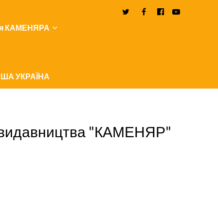
я КАМЕНЯРА
ША УКРАЇНА
гу видавництва "КАМЕНЯР"