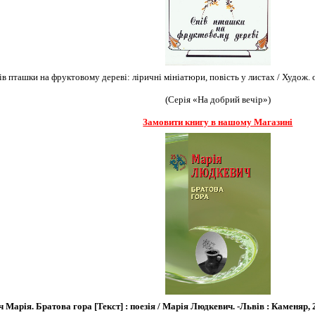
 пташки на фруктовому дереві: ліричні мініатюри, повість у листах / Худож. оф
(Серія «На добрий вечір»)
Замовити книгу в нашому Магазині
Марія. Братова гора [Текст] : поезія / Марія Людкевич. -Львів : Каменяр, 201