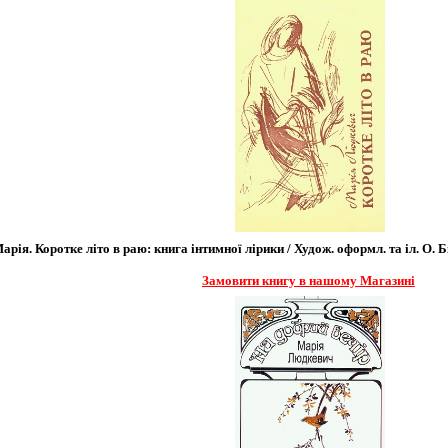
ія. Коротке літо в раю: книга інтимної лірики / Худож. оформл. та іл. О. Біл
Замовити книгу в нашому Магазині