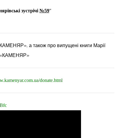
ярівські зустрічі
№59
"
«КАМЕНЯР», а також про випущені книги Марії
ві «КАМЕНЯР»
ww.kamenyar.com.ua/donate.html
Bfc