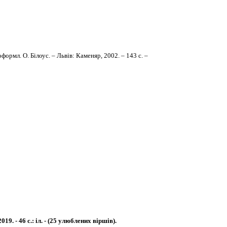
ормл. О. Білоус. – Львів: Каменяр, 2002. – 143 с. –
9. - 46 с.: іл. - (25 улюблених віршів).