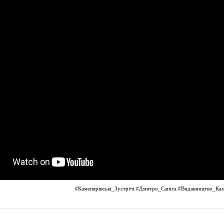
#Каменярівські_Зустрічі
#Дмитро_Сапіга
#Видавництво_Ка