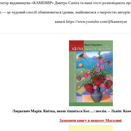
ектор видавництва «КАМЕНЯР» Дмитро Сапіга та наші гості розповідають про 
чі — це чудовий спосіб обмінюватися ідеями, знайомитися з творчістю авторі
каналі
https://www.youtube.com/@kamenyar
Людкевич Марія. Квітка, якою тішиться Бог…: поезія. – Львів: Каменя
Замовити книгу в нашому Магазині