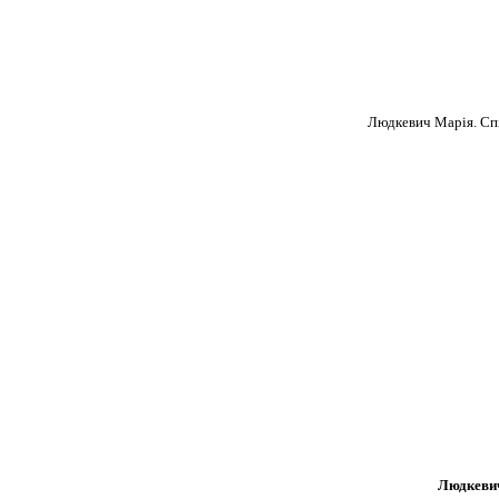
Людкевич Марія. Спів
Людкевич 