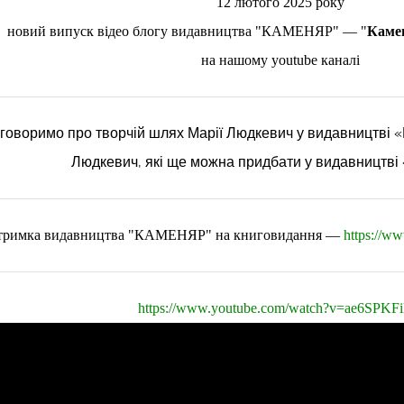
12 лютого 2025 року
новий випуск відео блогу видавництва "КАМЕНЯР"
—
"
Камен
на нашому youtube каналі
оговоримо про творчій шлях Марії Людкевич у видавництві 
Людкевич, які ще можна придбати у видавницт
тримка видавництва "КАМЕНЯР" на книговидання —
https://w
https://www.youtube.com/watch?v=ae6SPKFi