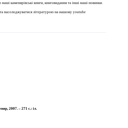
наші каменярівські книги, книговидання та інші наші новинки.
в та насолоджуватися літературою на нашому youtube
р, 2007. – 271 с.: іл.