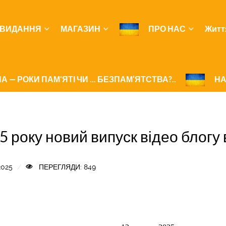
ВИДАННЯ
МАГАЗИН
ПРО НАС
Житт
А — РОКИ ПАМ'ЯТІ ЧИ ... БЕЗПАМ’ЯТСТВА?..
НА
25 року новий випуск відео бло
2025
ПЕРЕГЛЯДИ: 849