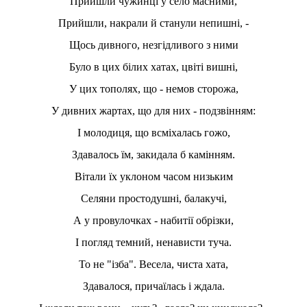
Прийшли чужинці у село масними,
Прийшли, накрали й станули непишні, -
Щось дивного, незгідливого з ними
Було в цих білих хатах, цвіті вишні,
У цих тополях, що - немов сторожа,
У дивних жартах, що для них - подзвінням:
І молодиця, що всміхалась гожо,
Здавалось їм, закидала б камінням.
Вітали їх уклоном часом низьким
Селяни простодушні, балакучі,
А у провулочках - набитії обрізки,
І погляд темний, ненависти туча.
То не "ізба". Весела, чиста хата,
Здавалося, причаїлась і ждала.