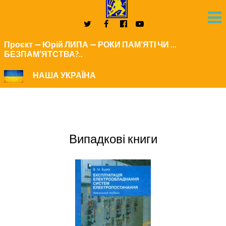
Проєкт — Юрій ЛИПА — РОКИ ПАМ'ЯТІ ЧИ ...
БЕЗПАМ’ЯТСТВА?..
НАША УКРАЇНА
Випадкові книги