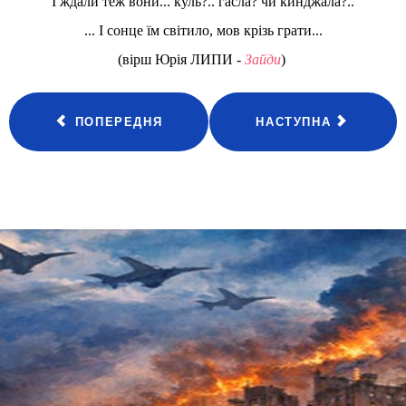
І ждали теж вони... куль?.. гасла? чи кинджала?..
... І сонце їм світило, мов крізь грати...
(вірш Юрія ЛИПИ -
Зайди
)
ПОПЕРЕДНЯ
НАСТУПНА