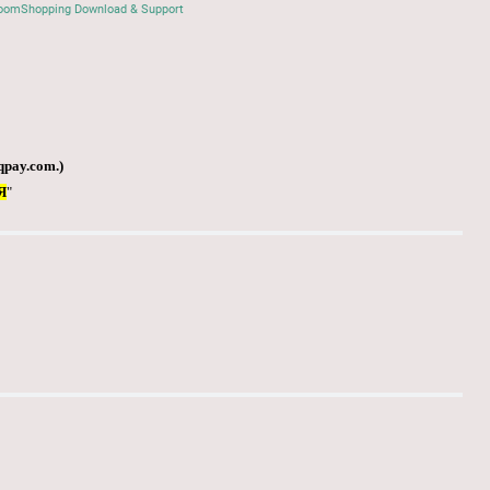
oomShopping Download & Support
qpay.com
.)
Я
"