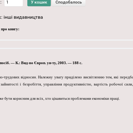
:
к:
інші видавництва
 про книгу:
сіб. — К.: Вид-во Європ. ун-ту, 2003. — 188 с.
о-трудових відносин. Належну увагу приділено висвітленню тем, які передб
айнятості і безробіття, управління продуктивністю, вартість робочої сили
е бути корисним для всіх, хто цікавиться проблемами економіки праці.