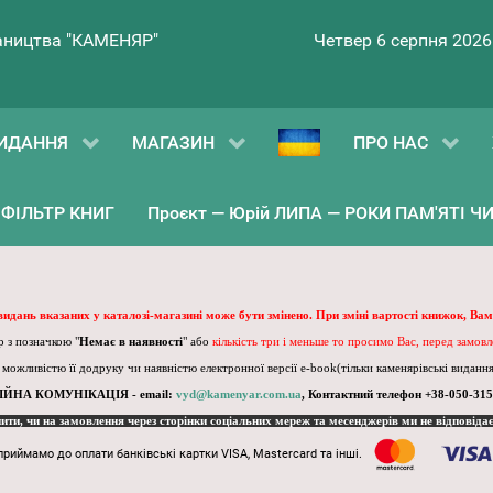
ництва "КАМЕНЯР"
Четвер 6 серпня 2026
ИДАННЯ
МАГАЗИН
ПРО НАС
ФІЛЬТР КНИГ
Проєкт — Юрій ЛИПА — РОКИ ПАМ'ЯТІ ЧИ 
 видань вказаних у каталозі-магазині може бути змінено. При зміні вартості книжок, Вам
 з позначкою "
Немає в наявності
" або
кількість три і меньше то просимо Вас, перед замов
, можливістю її додруку чи наявністю електронної версії e-book(тільки каменярівські видання)
ІЙНА КОМУНІКАЦІЯ - email:
vyd@kamenyar.com.ua
,
Контактний телефон +38-050-315
пити, чи на замовлення через сторінки соціальних мереж та месенджерів ми не відповіда
приймамо до оплати банківські картки VISA, Mastercard та інші.