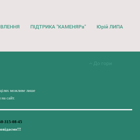
ОВЛЕННЯ
ПІДТРИКА "КАМЕНЯРа"
Юрій ЛИПА
До гори
 цілях можливе лише
на сайт.
50-315-08-45
повідаємо!!!