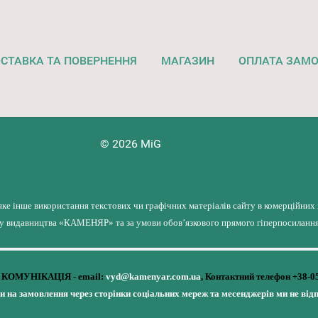
СТАВКА ТА ПОВЕРНЕННЯ
МАГАЗИН
ОПЛАТА ЗАМ
© 2026 MiG
яке інше використання текстових чи графічних матеріалів сайту в комерційних
лу видавництва «КАМЕНЯР» та за умови обов’язкового прямого гіперпосилання 
КОМУНІКАЦІЯ - email:
vyd@kamenyar.com.ua
,
Контактний телефон +38-0
чи на замовлення через сторінки соціальних мереж та месенджерів ми не від