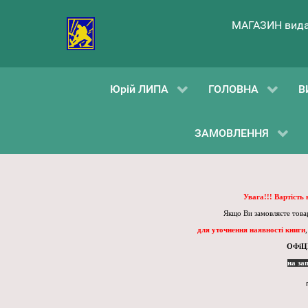
МАГАЗИН вида
Юрій ЛИПА
ГОЛОВНА
В
ЗАМОВЛЕННЯ
Увага!!! Вартість
Якщо Ви замовляєте товар
для уточнення наявності книги
ОФіЦ
на за