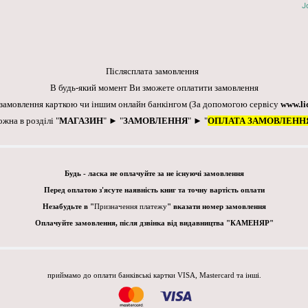
J
Післясплата замовлення
В будь-який момент Ви зможете оплатити замовлення
 замовлення карткою чи іншим онлайн банкінгом
(За допомогою сервісу
www.li
ожна в розділі "
МАГАЗИН
" ► "
ЗАМОВЛЕННЯ
" ► "
ОПЛАТА ЗАМОВЛЕНН
Будь - ласка не оплачуйте за не існуючі замовлення
Перед оплатою з'ясуте наявність книг та точну вартість оплати
Незабудьте в "
Призначення платежу
" вказати номер замовлення
Оплачуйте замовлення, після дзвінка від видавництва "КАМЕНЯР"
приймамо до оплати банківські картки VISA, Mastercard та інші.