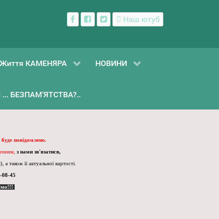
Наш ютуб
Життя КАМЕНЯРА
НОВИНИ
... БЕЗПАМ’ЯТСТВА?..
 буде повідомлено.
ленням,
з нами зв'язатися,
, а також її актуальної вартості.
-08-45
ємо!!!