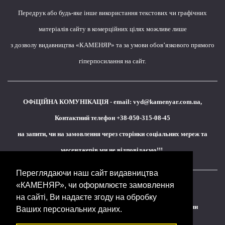
Передрук або будь-яке інше використання текстових чи графічних
матеріалів сайту в комерційних цілях можливе лише
з дозволу видавництва «КАМЕНЯР» та за умови обов’язкового прямого
гіперпосилання на сайт.
ОФіЦІЙНА КОМУНІКАЦІЯ - email:
vyd@kamenyar.com.ua
,
Контактний телефон +38-050-315-08-45
на запити, чи на замовлення через сторінки соціальних мереж та
месенджерів ми не відповідаємо!!!
Переглядаючи наш сайт видавництва
«КАМЕНЯР», чи оформлюєте замовлення
Кожне наше видання - це внесок у спротив,
на сайті, Ви надаєте згоду на обробку
у збереження ідентичності та неминучу перемогу України
Ваших персональних даних.
(видавництво «КАМЕНЯР»)