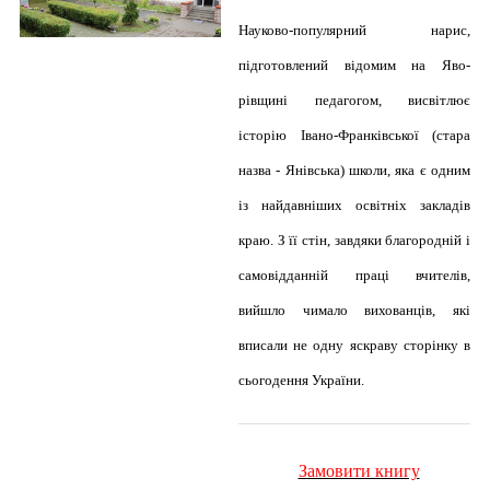
Науково-популярний нарис,
підготовлений відомим на Яво-
рівщині педагогом, висвітлює
історію Івано-Франківської (стара
назва - Янівська) школи, яка є одним
із найдавніших освітніх закладів
краю. З її стін, завдяки благородній і
самовідданній праці вчителів,
вийшло чимало вихованців, які
вписали не одну яскраву сторінку в
сьогодення України.
Замовити книгу