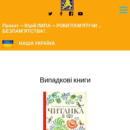
Проєкт — Юрій ЛИПА — РОКИ ПАМ'ЯТІ ЧИ ...
БЕЗПАМ’ЯТСТВА?..
НАША УКРАЇНА
Випадкові книги