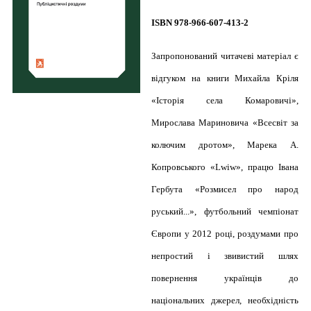
ISBN 978-966-607-413-2
Запропонований читачеві матеріал є
відгуком на книги Михайла Кріля
«Історія села Комаровичі»,
Мирослава Мариновича «Всесвіт за
колючим дротом», Марека А.
Копровського «Lwiw», працю Івана
Гербута «Розмисел про народ
руський...», футбольний чемпіонат
Європи у 2012 році, роздумами про
непростий і звивистий шлях
повернення українців до
національних джерел, необхідність