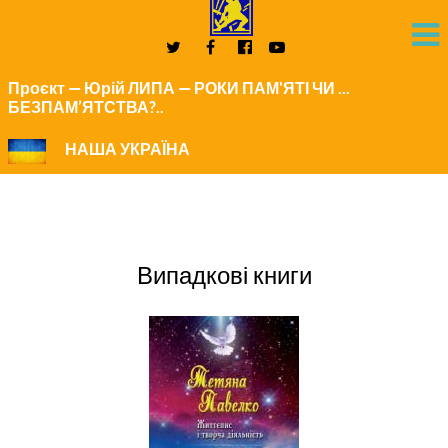
Проєкт — Юрій ЛИПА — РОКИ ПАМ'ЯТІ ЧИ ...
БЕЗПАМ’ЯТСТВА?..
НАША УКРАЇНА
Випадкові книги