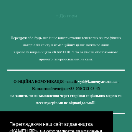
До гори
Передрук або будь-яке інше використання текстових чи графічних
матеріалів сайту в комерційних цілях можливе лише
з дозволу видавництва «КАМЕНЯР» та за умови обов’язкового
прямого гіперпосилання на сайт.
ОФіЦІЙНА КОМУНІКАЦІЯ - email:
vyd@kamenyar.com.ua
,
Контактний телефон +38-050-315-08-45
на запити, чи на замовлення через сторінки соціальних мереж та
месенджерів ми не відповідаємо!!!
Переглядаючи наш сайт видавництва
Кожне наше видання - це внесок у спротив,
«КАМЕНЯР», чи оформлюєте замовлення