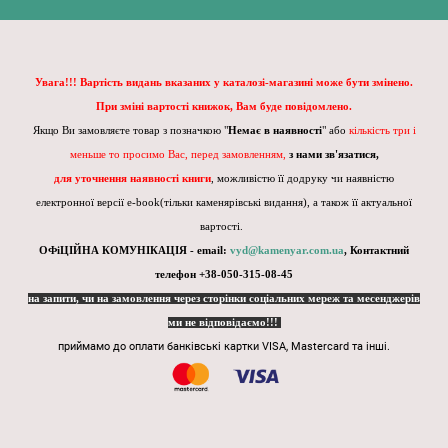
Увага!!! Вартість видань вказаних у каталозі-магазині може бути змінено.
При зміні вартості книжок, Вам буде повідомлено.
Якщо Ви замовляєте товар з позначкою "
Немає в наявності
" або
кількість три і
меньше то просимо Вас, перед замовленням,
з нами зв'язатися,
для уточнення наявності книги
, можливістю її додруку чи наявністю
електронної версії e-book(тільки каменярівські видання), а також її актуальної
вартості.
ОФіЦІЙНА КОМУНІКАЦІЯ - email:
vyd@kamenyar.com.ua
,
Контактний
телефон +38-050-315-08-45
на запити, чи на замовлення через сторінки соціальних мереж та месенджерів
ми не відповідаємо!!!
приймамо до оплати банківські картки VISA, Mastercard та інші.