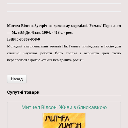
Митчел Вілсон. Зустріч на далекому мередіані. Роман/ Пер с англ
— М., «Эй-Дм-Лтд». 1994, - 413 с. - рос.
ISBN 5-85869-058-0
Молодий американський вчений Нік Реннет приїжджає в Росію для
спільної наукової роботи Його творча і особиста доля тісно
переплелася з долею «таких невідомих» росіян
Супутні товари
Митчел Вілсон. Живи з блискавкою