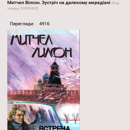
Митчел Вілсон. Зустріч на далекому мередіані
(Код
товару:
K0000463
)
Перегляди:
4916