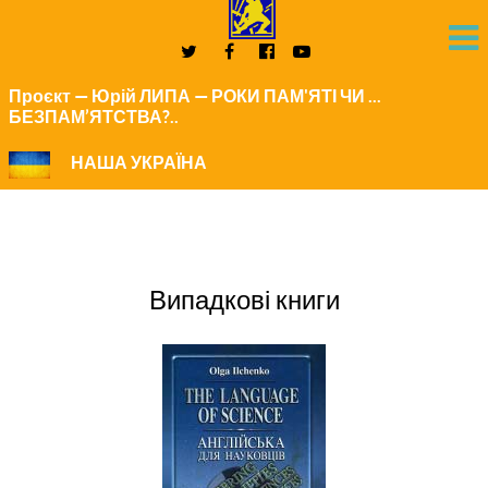
Проєкт — Юрій ЛИПА — РОКИ ПАМ'ЯТІ ЧИ ...
БЕЗПАМ’ЯТСТВА?..
НАША УКРАЇНА
Випадкові книги