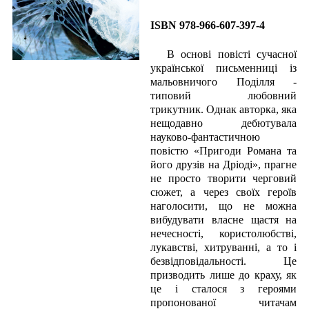
ISBN 978-966-607-397-4
В основі повісті сучасної
української письменниці із
мальовничого Поділля -
типовий любовний
трикутник. Однак авторка, яка
нещодавно дебютувала
науково-фантастичною
повістю «Пригоди Романа та
його друзів на Дріоді», прагне
не просто творити черговий
сюжет, а через своїх героїв
наголосити, що не можна
вибудувати власне щастя на
нечесності, користолюбстві,
лукавстві, хитруванні, а то і
безвідповідальності. Це
призводить лише до краху, як
це і сталося з героями
пропонованої читачам