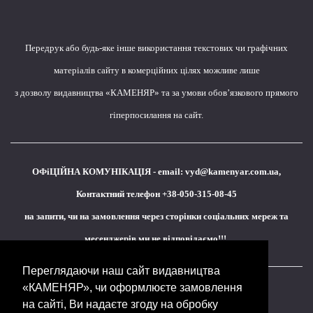
Передрук або будь-яке інше використання текстових чи графічних
матеріалів сайту в комерційних цілях можливе лише
з дозволу видавництва «КАМЕНЯР» та за умови обов’язкового прямого
гіперпосилання на сайт.
ОФіЦІЙНА КОМУНІКАЦІЯ - email:
vyd@kamenyar.com.ua
,
Контактний телефон +38-050-315-08-45
на запити, чи на замовлення через сторінки соціальних мереж та
месенджерів ми не відповідаємо!!!
Переглядаючи наш сайт видавництва
«КАМЕНЯР», чи оформлюєте замовлення
Кожне наше видання - це внесок у спротив,
на сайті, Ви надаєте згоду на обробку