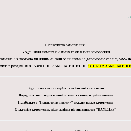
J
Післясплата замовлення
В будь-який момент Ви зможете оплатити замовлення
 замовлення карткою чи іншим онлайн банкінгом
(За допомогою сервісу
www.li
ожна в розділі "
МАГАЗИН
" ► "
ЗАМОВЛЕННЯ
" ► "
ОПЛАТА ЗАМОВЛЕНН
Будь - ласка не оплачуйте за не існуючі замовлення
Перед оплатою з'ясуте наявність книг та точну вартість оплати
Незабудьте в "
Призначення платежу
" вказати номер замовлення
Оплачуйте замовлення, після дзвінка від видавництва "КАМЕНЯР"