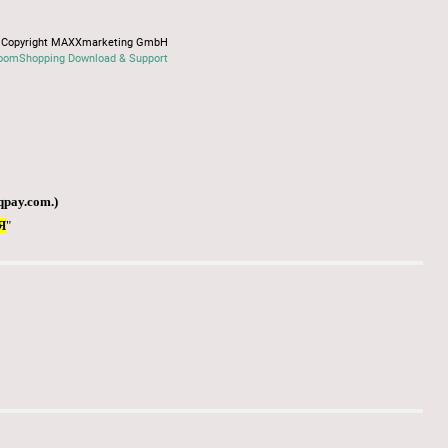
Copyright MAXXmarketing GmbH
oomShopping Download & Support
qpay.com
.)
Я
"