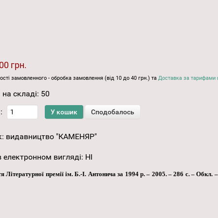
00 грн.
ості замовленного - обробка замовлення (від 10 до 40 грн.) та
Доставка за тарифами 
 на складі:
50
:
к:
видавництво "КАМЕНЯР"
 електронном вигляді
:
НІ
 Літературної премії ім. Б.-І. Антонича за 1994 р. – 2005. – 286 с. – Обкл.