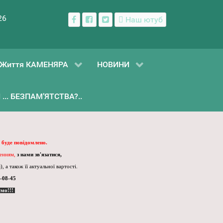
26
Наш ютуб
Життя КАМЕНЯРА
НОВИНИ
... БЕЗПАМ’ЯТСТВА?..
 буде повідомлено.
ленням,
з нами зв'язатися,
, а також її актуальної вартості.
-08-45
ємо!!!