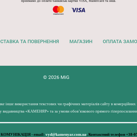
приймамо до оплати банківські картки VISA, Mastercard та інші.
СТАВКА ТА ПОВЕРНЕННЯ
МАГАЗИН
ОПЛАТА ЗАМ
© 2026 MiG
яке інше використання текстових чи графічних матеріалів сайту в комерційних
лу видавництва «КАМЕНЯР» та за умови обов’язкового прямого гіперпосилання 
КОМУНІКАЦІЯ - email:
vyd@kamenyar.com.ua
,
Контактний телефон +38-0