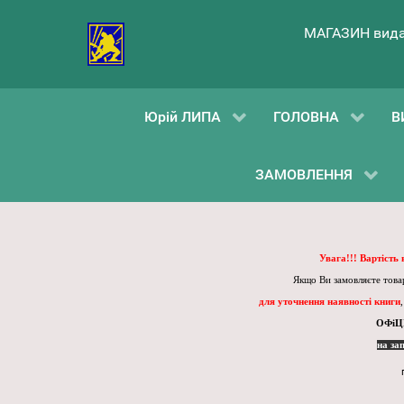
МАГАЗИН вида
Юрій ЛИПА
ГОЛОВНА
В
ЗАМОВЛЕННЯ
Увага!!! Вартість
Якщо Ви замовляєте товар
для уточнення наявності книги
ОФіЦ
на за