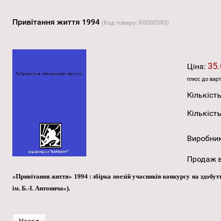
Привітання життя 1994
(Код товару:
K0000593
)
35.
Ціна:
плюс до варт
Кількість
Кількість
Виробни
Продаж в
«Привітання життя» 1994 : збірка поезій учасників конкурсу на здобуття
ім. Б.-І. Антонича»).