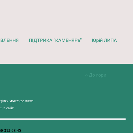
ОВЛЕННЯ
ПІДТРИКА "КАМЕНЯРа"
Юрій ЛИПА
До гори
 цілях можливе лише
на сайт.
50-315-08-45