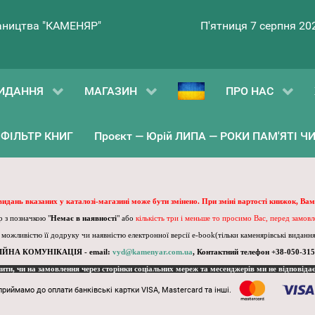
ництва "КАМЕНЯР"
П'ятниця 7 серпня 20
ИДАННЯ
МАГАЗИН
ПРО НАС
ФІЛЬТР КНИГ
Проєкт — Юрій ЛИПА — РОКИ ПАМ'ЯТІ ЧИ 
 видань вказаних у каталозі-магазині може бути змінено. При зміні вартості книжок, Вам
 з позначкою "
Немає в наявності
" або
кількість три і меньше то просимо Вас, перед замов
, можливістю її додруку чи наявністю електронної версії e-book(тільки каменярівські видання)
ІЙНА КОМУНІКАЦІЯ - email:
vyd@kamenyar.com.ua
,
Контактний телефон +38-050-315
пити, чи на замовлення через сторінки соціальних мереж та месенджерів ми не відповіда
приймамо до оплати банківські картки VISA, Mastercard та інші.