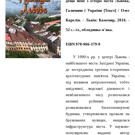
дещо нове з історії міста Львова,
Галичини і України [Текст] / Олег
Карелін. - Львів: Каменяр, 2016. -
52 с.: іл.
, обладинка м'яка.
ISBN 978-966-379-9
У 1990-х pp. у центрі Львова -
найбільшого міста Західної України,
де зосереджена третина історичних
архітектурних пам'яток України, -
під впливом антропогенної, тобто
шкідливої, людської діяльності і
невблаганного часу розпочалися
активні руйнівні процеси:
розвалювалися багатоповерхові
будинки, утворювалися провали на
брукованих вулицях, нищилася
інфраструктура міста. У науково-
популярному виданні автор