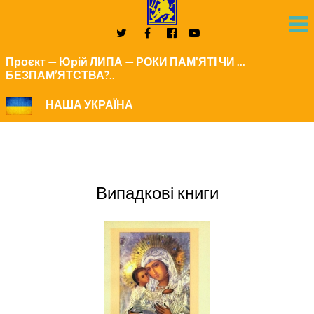
Проєкт — Юрій ЛИПА — РОКИ ПАМ'ЯТІ ЧИ ...
БЕЗПАМ’ЯТСТВА?..
НАША УКРАЇНА
Випадкові книги