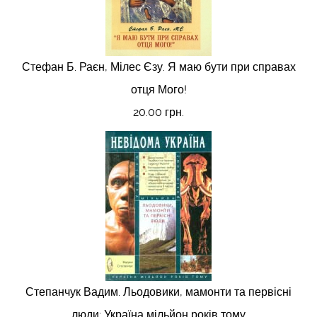
Стефан Б. Раєн, Мілес Єзу. Я маю бути при справах
отця Мого!
20.00 грн.
Степанчук Вадим. Льодовики, мамонти та первісні
люди: Україна мільйон років тому