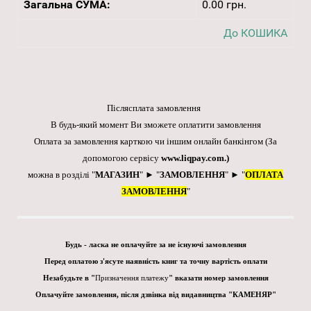
Загальна СУМА:
0.00 грн.
До КОШИКА
Післясплата замовлення
В будь-який момент Ви зможете оплатити замовлення
Оплата за замовлення карткою чи іншим онлайн банкінгом
(За
допомогою сервісу
www.liqpay.com
.)
можна в розділі "
МАГАЗИН
" ► "
ЗАМОВЛЕННЯ
" ► "
ОПЛАТА
ЗАМОВЛЕННЯ
"
Будь - ласка не оплачуйте за не існуючі замовлення
Перед оплатою з'ясуте наявність книг та точну вартість оплати
Незабудьте в "
Призначення платежу
" вказати номер замовлення
Оплачуйте замовлення, після дзвінка від видавництва "КАМЕНЯР"