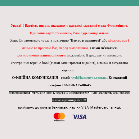
Увага!!! Вартість видань вказаних у каталозі-магазині може бути змінено.
При зміні вартості книжок, Вам буде повідомлено.
Якщо Ви замовляєте товар з позначкою "
Немає в наявності
" або
кількість три і
меньше то просимо Вас, перед замовленням,
з нами зв'язатися,
для уточнення наявності книги
, можливістю її додруку чи наявністю
електронної версії e-book(тільки каменярівські видання), а також її актуальної
вартості.
ОФіЦІЙНА КОМУНІКАЦІЯ - email:
vyd@kamenyar.com.ua
,
Контактний
телефон +38-050-315-08-45
на запити, чи на замовлення через сторінки соціальних мереж та месенджерів
ми не відповідаємо!!!
приймамо до оплати банківські картки VISA, Mastercard та інші.