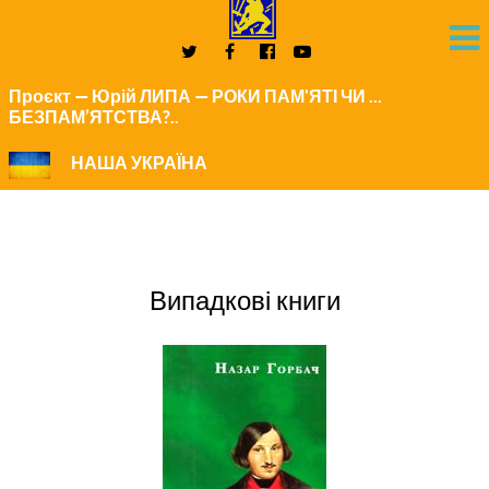
Проєкт — Юрій ЛИПА — РОКИ ПАМ'ЯТІ ЧИ ...
БЕЗПАМ’ЯТСТВА?..
НАША УКРАЇНА
Випадкові книги