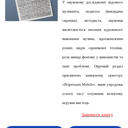
У науковому дослідженні відомого
музиканта, педагога (викладача
скрипки), методиста, науковця
висвітлюється питання художнього
виконання музики, вдосконалення
різних видів скрипкової техніки,
роль явища фонізму у виконавстві та
інші проблеми. Окремий розділ
присвячено камерному оркестру
«Perpetuum Mobile», яким упродовж
усього часу існування колективу
керував мистець.
Замовити книгу