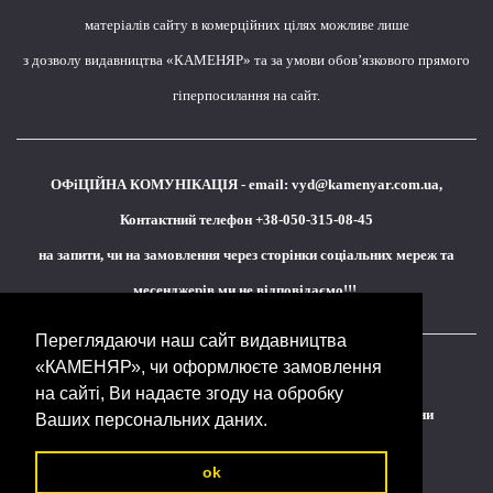
матеріалів сайту в комерційних цілях можливе лише
з дозволу видавництва «КАМЕНЯР» та за умови обов’язкового прямого
гіперпосилання на сайт.
ОФіЦІЙНА КОМУНІКАЦІЯ - email:
vyd@kamenyar.com.ua
,
Контактний телефон +38-050-315-08-45
на запити, чи на замовлення через сторінки соціальних мереж та
месенджерів ми не відповідаємо!!!
Переглядаючи наш сайт видавництва
«КАМЕНЯР», чи оформлюєте замовлення
Кожне наше видання - це внесок у спротив,
на сайті, Ви надаєте згоду на обробку
у збереження ідентичності та неминучу перемогу України
Ваших персональних даних.
(видавництво «КАМЕНЯР»)
ok