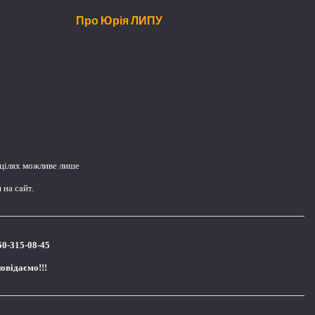
Про Юрія ЛИПУ
 цілях можливе лише
на сайт.
50-315-08-45
повідаємо!!!