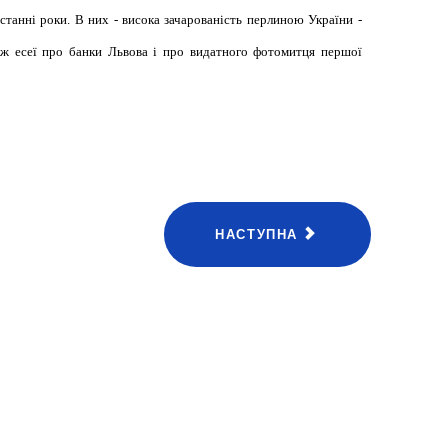
останні роки. В них - висока зачарованість перлиною України -
кож есеї про банки Львова і про видатного фотомитця першої
НАСТУПНА