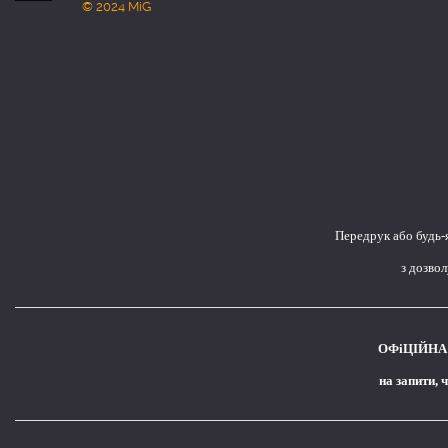
© 2024 MiG
Передрук або будь-
з дозво
ОФіЦІЙНА 
на запити, 