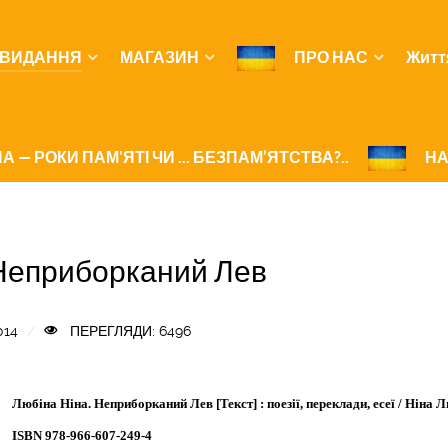
ВИДАННЯ
МАГАЗИН
ПРО НАС
Житт
А — РОКИ ПАМ'ЯТІ ЧИ ... БЕЗПАМ’ЯТСТВА?..
НА
 Неприборканий Лев
014
ПЕРЕГЛЯДИ: 6496
Любіна Ніна. Неприборканий Лев [Текст] : поезії, переклади, есеї / Ніна Люб
ISBN 978-966-607-249-4