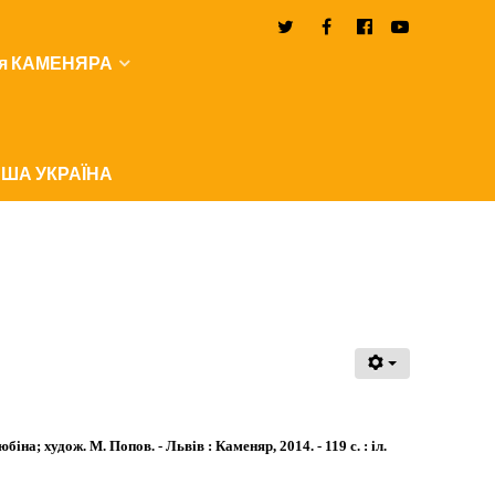
я КАМЕНЯРА
ША УКРАЇНА
іна; худож. М. Попов. - Львів : Каменяр, 2014. - 119 с. : іл.