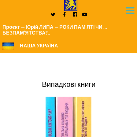
Проєкт — Юрій ЛИПА — РОКИ ПАМ'ЯТІ ЧИ ...
БЕЗПАМ’ЯТСТВА?..
НАША УКРАЇНА
Випадкові книги