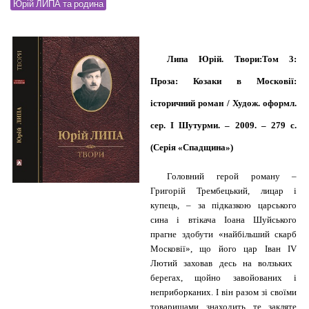
Юрій ЛИПА та родина
Липа Юрій. Твори:
Том 3:
Проза: Козаки в Московії:
історичний роман / Худож. оформл.
сер. І Шутурми. – 2009. – 279 с.
(Серія «Спадщина»)
Головний герой роману –
Григорій Трембецький, лицар і
купець, – за підказкою царського
сина і втікача Іоана Шуйського
прагне здобути «найбільший скарб
Московії», що його цар Іван І
V
Лютий заховав десь на волзьких
берегах, щойно завойованих і
неприборканих. І він разом зі своїми
товаришами знаходить те закляте