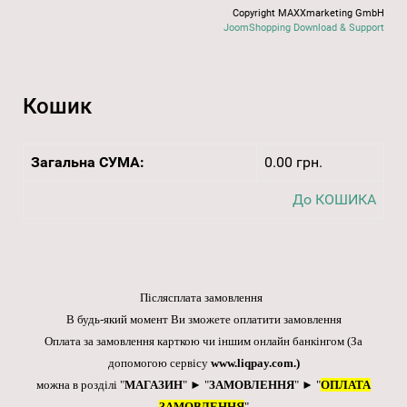
Copyright MAXXmarketing GmbH
JoomShopping Download & Support
Кошик
Загальна СУМА:
0.00 грн.
До КОШИКА
Післясплата замовлення
В будь-який момент Ви зможете оплатити замовлення
Оплата за замовлення карткою чи іншим онлайн банкінгом
(За
допомогою сервісу
www.liqpay.com
.)
можна в розділі "
МАГАЗИН
" ► "
ЗАМОВЛЕННЯ
" ► "
ОПЛАТА
ЗАМОВЛЕННЯ
"