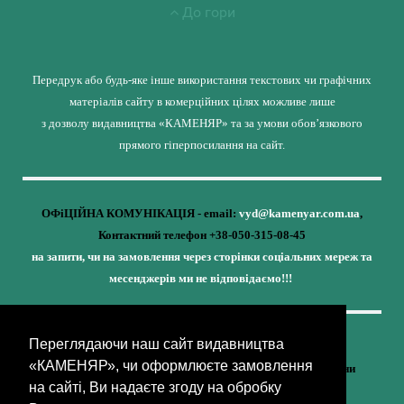
До гори
Передрук або будь-яке інше використання текстових чи графічних
матеріалів сайту в комерційних цілях можливе лише
з дозволу видавництва «КАМЕНЯР» та за умови обов’язкового
прямого гіперпосилання на сайт.
ОФіЦІЙНА КОМУНІКАЦІЯ - email:
vyd@kamenyar.com.ua
,
Контактний телефон +38-050-315-08-45
на запити, чи на замовлення через сторінки соціальних мереж та
месенджерів ми не відповідаємо!!!
Переглядаючи наш сайт видавництва
Кожне наше видання - це внесок у спротив,
«КАМЕНЯР», чи оформлюєте замовлення
у збереження ідентичності та неминучу перемогу України
на сайті, Ви надаєте згоду на обробку
(видавництво «КАМЕНЯР»)