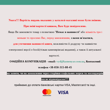
Увага!!! Вартість видань вказаних у каталозі-магазині може бути змінено.
При зміні вартості книжок, Вам буде повідомлено.
Якщо Ви замовляєте товар з позначкою "
Немає в наявності
" або
кількість три і
меньше то просимо Вас, перед замовленням,
з нами зв'язатися,
для уточнення наявності книги
, можливістю її додруку чи наявністю
електронної версії e-book(тільки каменярівські видання), а також її актуальної
вартості.
ОФіЦІЙНА КОМУНІКАЦІЯ - email:
vyd@kamenyar.com.ua
,
Контактний
телефон +38-050-315-08-45
на запити, чи на замовлення через сторінки соціальних мереж та месенджерів
ми не відповідаємо!!!
приймамо до оплати банківські картки VISA, Mastercard та інші.