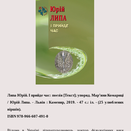
Липа Юрій. І прийде час: поезія [Текст]; упоряд. Мар’яни Комариці
/ Юрій Липа. - Львів : Каменяр, 2019. - 47 с.: іл. - (25 улюблених
віршів).
ISBN 978-966-607-491-0
Відома в Україні літературознавець, доктор філологічних наук