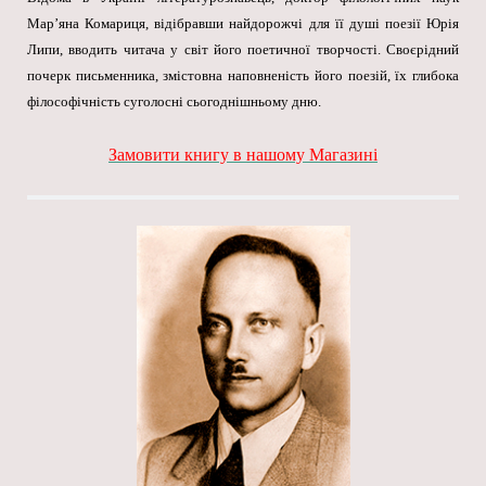
Мар’яна Комариця, відібравши найдорожчі для її душі поезії Юрія
Липи, вводить читача у світ його поетичної творчості. Своєрідний
почерк письменника, змістовна наповненість його поезій, їх глибока
філософічність суголосні сьогоднішньому дню.
Замовити книгу в нашому Магазині