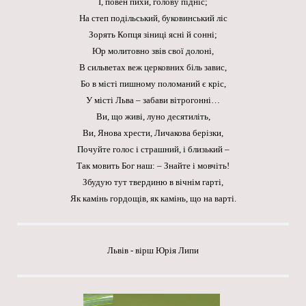
І, повен пихи, голову підніс;
На степ подільський, буковинський ліс
Зорять Копця зіниці ясні й сонні;
Юр молитовно звів свої долоні,
В сильветах веж церковних біль завис,
Бо в місті пишному поломаний є кріс,
У місті Льва – забави вітрогонні…
Ви, що живі, луно десятиліть,
Ви, Янова хрести, Личакова берізки,
Почуйте голос і страшний, і близький –
Так мовить Бог наш: – Знайте і мовчіть!
Збудую тут твердиню в вічнім гарті,
Як камінь гордощів, як камінь, що на варті.
Львів - вірш Юрія Липи