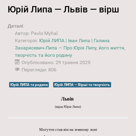
Юрій Липа — Львів — вірш
Деталі
Автор:
Pavlo Myhal
Категорія:
Юрій ЛИПА | Іван Липа | Галина
Захарясевич-Липа — Про Юрія Липу, його життя,
творчість та його родину
Опубліковано: 29 травня 2025
Перегляди: 806
Юрій ЛИПА та родина
Юрій ЛИПА — Вірші та творчість
Львів
(
вірш Юрія Липи)
Могутен став він на земному лоні