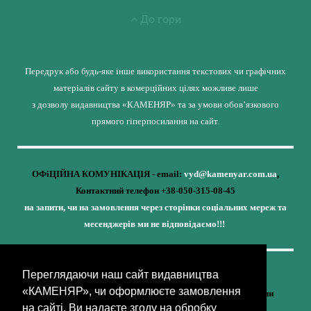
До гори
Передрук або будь-яке інше використання текстових чи графічних
матеріалів сайту в комерційних цілях можливе лише
з дозволу видавництва «КАМЕНЯР» та за умови обов’язкового
прямого гіперпосилання на сайт.
ОФіЦІЙНА КОМУНІКАЦІЯ - email:
vyd@kamenyar.com.ua
,
Контактний телефон +38-050-315-08-45
на запити, чи на замовлення через сторінки соціальних мереж та
месенджерів ми не відповідаємо!!!
Переглядаючи наш сайт видавництва
Кожне наше видання - це внесок у спротив,
«КАМЕНЯР», чи оформлюєте замовлення
у збереження ідентичності та неминучу перемогу України
на сайті, Ви надаєте згоду на обробку
(видавництво «КАМЕНЯР»)