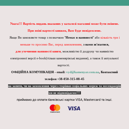
Увага!!! Вартість видань вказаних у каталозі-магазині може бути змінено.
При зміні вартості книжок, Вам буде повідомлено.
Якщо Ви замовляєте товар з позначкою "
Немає в наявності
" або
кількість три і
меньше то просимо Вас, перед замовленням,
з нами зв'язатися,
для уточнення наявності книги
, можливістю її додруку чи наявністю
електронної версії e-book(тільки каменярівські видання), а також її актуальної
вартості.
ОФіЦІЙНА КОМУНІКАЦІЯ - email:
vyd@kamenyar.com.ua
,
Контактний
телефон +38-050-315-08-45
на запити, чи на замовлення через сторінки соціальних мереж та месенджерів
ми не відповідаємо!!!
приймамо до оплати банківські картки VISA, Mastercard та інші.