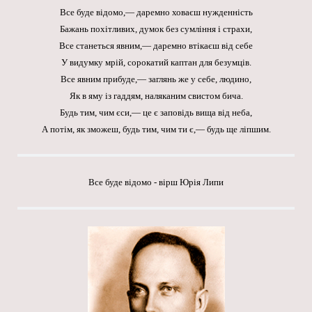
Все буде відомо,— даремно ховаєш нужденність
Бажань похітливих, думок без сумління і страхи,
Все станеться явним,— даремно втікаєш від себе
У видумку мрій, сорокатий каптан для безумців.
Все явним прибуде,— заглянь же у себе, людино,
Як в яму із гаддям, наляканим свистом бича.
Будь тим, чим єси,— це є заповідь вища від неба,
А потім, як зможеш, будь тим, чим ти є,— будь ще ліпшим.
Все буде відомо - вірш Юрія Липи