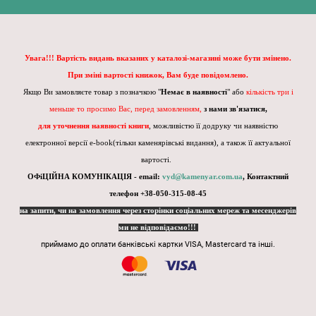
Увага!!! Вартість видань вказаних у каталозі-магазині може бути змінено.
При зміні вартості книжок, Вам буде повідомлено.
Якщо Ви замовляєте товар з позначкою "
Немає в наявності
" або
кількість три і
меньше то просимо Вас, перед замовленням,
з нами зв'язатися,
для уточнення наявності книги
, можливістю її додруку чи наявністю
електронної версії e-book(тільки каменярівські видання), а також її актуальної
вартості.
ОФіЦІЙНА КОМУНІКАЦІЯ - email:
vyd@kamenyar.com.ua
,
Контактний
телефон +38-050-315-08-45
на запити, чи на замовлення через сторінки соціальних мереж та месенджерів
ми не відповідаємо!!!
приймамо до оплати банківські картки VISA, Mastercard та інші.