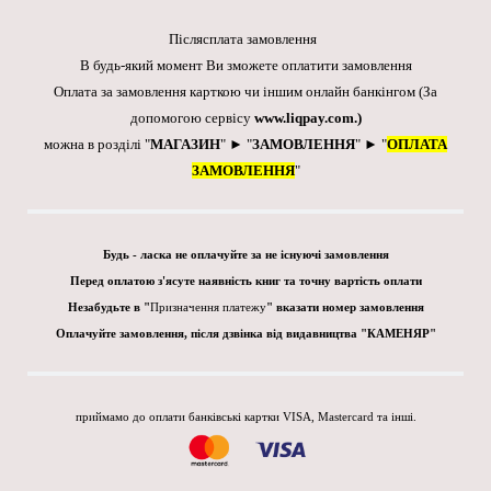
Післясплата замовлення
В будь-який момент Ви зможете оплатити замовлення
Оплата за замовлення карткою чи іншим онлайн банкінгом
(За
допомогою сервісу
www.liqpay.com
.)
можна в розділі "
МАГАЗИН
" ► "
ЗАМОВЛЕННЯ
" ► "
ОПЛАТА
ЗАМОВЛЕННЯ
"
Будь - ласка не оплачуйте за не існуючі замовлення
Перед оплатою з'ясуте наявність книг та точну вартість оплати
Незабудьте в "
Призначення платежу
" вказати номер замовлення
Оплачуйте замовлення, після дзвінка від видавництва "КАМЕНЯР"
приймамо до оплати банківські картки VISA, Mastercard та інші.