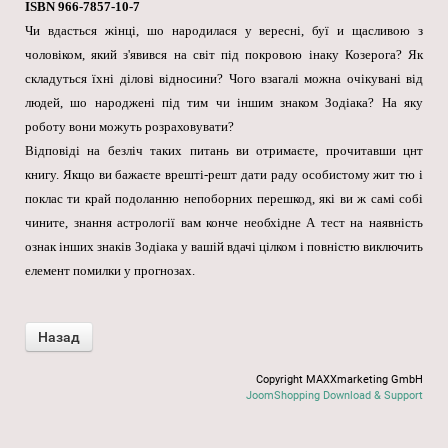
ISBN 966-7857-10-7
Чи вдасться жінці, шо народилася у вересні, буї и щасливою з
чоловіком, який з'явився на світ під покровою інаку Козерога? Як
складуться їхні ділові відносини? Чого взагалі можна очікувані від
людей, шо народжені під тим чи іншим знаком Зодіака? На яку
роботу вони можуть розраховувати?
Відповіді на безліч таких питань ви отримаєте, прочитавши цнт
книгу. Якщо ви бажаєте врешті-решт дати раду особистому жит тю і
поклас ти край подоланню непоборних перешкод, які ви ж самі собі
чините, знання астрології вам конче необхідне А тест на наявність
ознак інших знаків Зодіака у вашій вдачі цілком і повністю виключить
елемент помилки у прогнозах.
Copyright MAXXmarketing GmbH
JoomShopping Download & Support