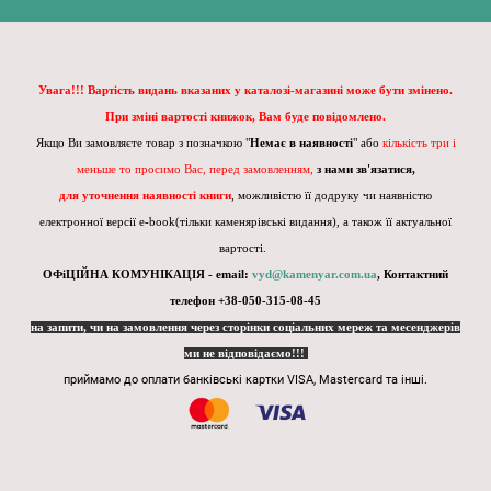
Увага!!! Вартість видань вказаних у каталозі-магазині може бути змінено.
При зміні вартості книжок, Вам буде повідомлено.
Якщо Ви замовляєте товар з позначкою "
Немає в наявності
" або
кількість три і
меньше то просимо Вас, перед замовленням,
з нами зв'язатися,
для уточнення наявності книги
, можливістю її додруку чи наявністю
електронної версії e-book(тільки каменярівські видання), а також її актуальної
вартості.
ОФіЦІЙНА КОМУНІКАЦІЯ - email:
vyd@kamenyar.com.ua
,
Контактний
телефон +38-050-315-08-45
на запити, чи на замовлення через сторінки соціальних мереж та месенджерів
ми не відповідаємо!!!
приймамо до оплати банківські картки VISA, Mastercard та інші.