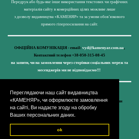
Передрук або будь-яке інше використання текстових чи графічних
матеріалів сайту в комерційних цілях можливе лише
з дозволу видавництва «КАМЕНЯР» та за умови обов’язкового
прямого гіперпосилання на сайт.
ОФіЦІЙНА КОМУНІКАЦІЯ - email:
vyd@kamenyar.com.ua
,
Контактний телефон +38-050-315-08-45
на запити, чи на замовлення через сторінки соціальних мереж та
месенджерів ми не відповідаємо!!!
Переглядаючи наш сайт видавництва
Кожне наше видання - це внесок у спротив,
«КАМЕНЯР», чи оформлюєте замовлення
у збереження ідентичності та неминучу перемогу України
на сайті, Ви надаєте згоду на обробку
(видавництво «КАМЕНЯР»)
Ваших персональних даних.
ok