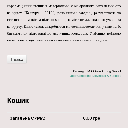
Інформаційний вісник з матеріалами Міжнародного математичного
конкурсу "Кенгуру - 2010”, розв’язками завдань, результатами та
статистичним звітом підготовано оргкомітетом для кожного учасника
конкурсу. Книга також знадобиться вчителям математики, учням та їх
батькам при підготовці до наступних конкурсів. У віснику вміщено
перелік шкіл, що стали найактивнішими учасниками конкурсу.
Copyright MAXXmarketing GmbH
JoomShopping Download & Support
Кошик
Загальна СУМА:
0.00 грн.