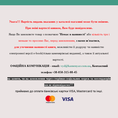
Увага!!! Вартість видань вказаних у каталозі-магазині може бути змінено.
При зміні вартості книжок, Вам буде повідомлено.
Якщо Ви замовляєте товар з позначкою "
Немає в наявності
" або
кількість три і
меньше то просимо Вас, перед замовленням,
з нами зв'язатися,
для уточнення наявності книги
, можливістю її додруку чи наявністю
електронної версії e-book(тільки каменярівські видання), а також її актуальної
вартості.
ОФіЦІЙНА КОМУНІКАЦІЯ - email:
vyd@kamenyar.com.ua
,
Контактний
телефон +38-050-315-08-45
на запити, чи на замовлення через сторінки соціальних мереж та месенджерів
ми не відповідаємо!!!
приймамо до оплати банківські картки VISA, Mastercard та інші.