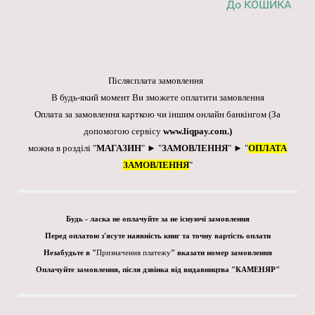
До КОШИКА
Післясплата замовлення
В будь-який момент Ви зможете оплатити замовлення
Оплата за замовлення карткою чи іншим онлайн банкінгом
(За
допомогою сервісу
www.liqpay.com
.)
можна в розділі "
МАГАЗИН
" ► "
ЗАМОВЛЕННЯ
" ► "
ОПЛАТА
ЗАМОВЛЕННЯ
"
Будь - ласка не оплачуйте за не існуючі замовлення
Перед оплатою з'ясуте наявність книг та точну вартість оплати
Незабудьте в "
Призначення платежу
" вказати номер замовлення
Оплачуйте замовлення, після дзвінка від видавництва "КАМЕНЯР"