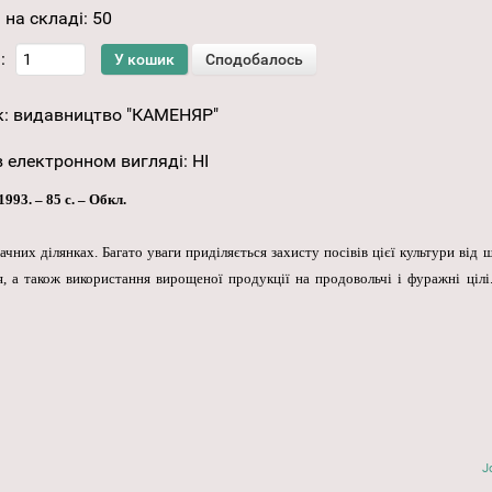
 на складі:
50
:
к:
видавництво "КАМЕНЯР"
 електронном вигляді
:
НІ
993. – 85 с. – Обкл.
чних ділянках. Багато уваги приділяється захисту посівів цієї культури від 
, а також використання вирощеної продукції на продовольчі і фуражні цілі
J