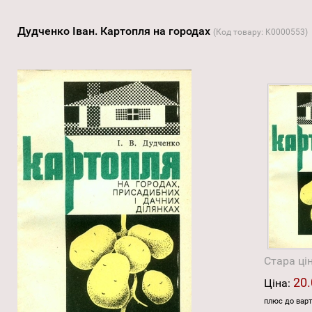
Дудченко Іван. Картопля на городах
(Код товару:
K0000553
)
Стара ці
20.
Ціна:
плюс до варт