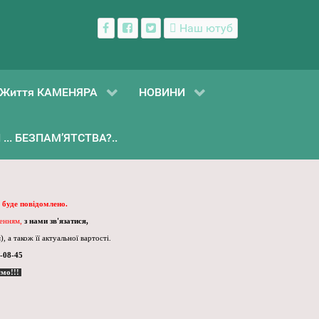
Наш ютуб
Життя КАМЕНЯРА
НОВИНИ
... БЕЗПАМ’ЯТСТВА?..
 буде повідомлено.
ленням,
з нами зв'язатися,
, а також її актуальної вартості.
-08-45
ємо!!!