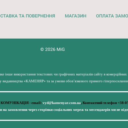
СТАВКА ТА ПОВЕРНЕННЯ
МАГАЗИН
ОПЛАТА ЗАМ
© 2026 MiG
яке інше використання текстових чи графічних матеріалів сайту в комерційних
лу видавництва «КАМЕНЯР» та за умови обов’язкового прямого гіперпосилання 
КОМУНІКАЦІЯ - email:
vyd@kamenyar.com.ua
,
Контактний телефон +38-0
чи на замовлення через сторінки соціальних мереж та месенджерів ми не від