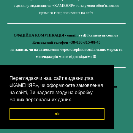
з дозволу видавництва «КАМЕНЯР» та за умови обов’язкового
прямого гіперпосилання на сайт.
ОФіЦІЙНА КОМУНІКАЦІЯ - email:
vyd@kamenyar.com.ua
,
Контактний телефон +38-050-315-08-45
на запити, чи на замовлення через сторінки соціальних мереж та
месенджерів ми не відповідаємо!!!
Переглядаючи наш сайт видавництва
Кожне наше видання - це внесок у спротив,
«КАМЕНЯР», чи оформлюєте замовлення
у збереження ідентичності та неминучу перемогу України
на сайті, Ви надаєте згоду на обробку
(видавництво «КАМЕНЯР»)
Ваших персональних даних.
ok