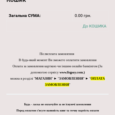
Загальна СУМА:
0.00 грн.
До КОШИКА
Післясплата замовлення
В будь-який момент Ви зможете оплатити замовлення
Оплата за замовлення карткою чи іншим онлайн банкінгом
(За
допомогою сервісу
www.liqpay.com
.)
можна в розділі "
МАГАЗИН
" ► "
ЗАМОВЛЕННЯ
" ► "
ОПЛАТА
ЗАМОВЛЕННЯ
"
Будь - ласка не оплачуйте за не існуючі замовлення
Перед оплатою з'ясуте наявність книг та точну вартість оплати