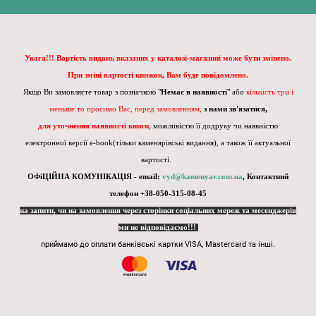
Увага!!! Вартість видань вказаних у каталозі-магазині може бути змінено.
При зміні вартості книжок, Вам буде повідомлено.
Якщо Ви замовляєте товар з позначкою "
Немає в наявності
" або
кількість три і
меньше то просимо Вас, перед замовленням,
з нами зв'язатися,
для уточнення наявності книги
, можливістю її додруку чи наявністю
електронної версії e-book(тільки каменярівські видання), а також її актуальної
вартості.
ОФіЦІЙНА КОМУНІКАЦІЯ - email:
vyd@kamenyar.com.ua
,
Контактний
телефон +38-050-315-08-45
на запити, чи на замовлення через сторінки соціальних мереж та месенджерів
ми не відповідаємо!!!
приймамо до оплати банківські картки VISA, Mastercard та інші.