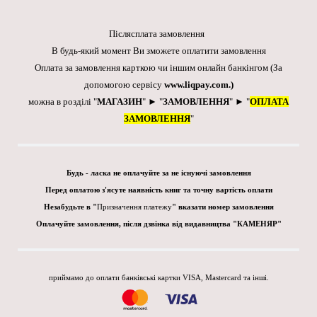
Післясплата замовлення
В будь-який момент Ви зможете оплатити замовлення
Оплата за замовлення карткою чи іншим онлайн банкінгом
(За
допомогою сервісу
www.liqpay.com
.)
можна в розділі "
МАГАЗИН
" ► "
ЗАМОВЛЕННЯ
" ► "
ОПЛАТА
ЗАМОВЛЕННЯ
"
Будь - ласка не оплачуйте за не існуючі замовлення
Перед оплатою з'ясуте наявність книг та точну вартість оплати
Незабудьте в "
Призначення платежу
" вказати номер замовлення
Оплачуйте замовлення, після дзвінка від видавництва "КАМЕНЯР"
приймамо до оплати банківські картки VISA, Mastercard та інші.