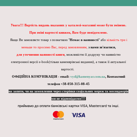
Увага!!! Вартість видань вказаних у каталозі-магазині може бути змінено.
При зміні вартості книжок, Вам буде повідомлено.
Якщо Ви замовляєте товар з позначкою "
Немає в наявності
" або
кількість три і
меньше то просимо Вас, перед замовленням,
з нами зв'язатися,
для уточнення наявності книги
, можливістю її додруку чи наявністю
електронної версії e-book(тільки каменярівські видання), а також її актуальної
вартості.
ОФіЦІЙНА КОМУНІКАЦІЯ - email:
vyd@kamenyar.com.ua
,
Контактний
телефон +38-050-315-08-45
на запити, чи на замовлення через сторінки соціальних мереж та месенджерів
ми не відповідаємо!!!
приймамо до оплати банківські картки VISA, Mastercard та інші.