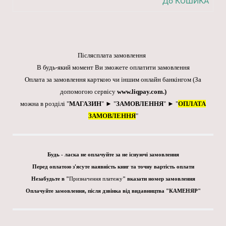
До КОШИКА
Післясплата замовлення
В будь-який момент Ви зможете оплатити замовлення
Оплата за замовлення карткою чи іншим онлайн банкінгом
(За
допомогою сервісу
www.liqpay.com
.)
можна в розділі "
МАГАЗИН
" ► "
ЗАМОВЛЕННЯ
" ► "
ОПЛАТА
ЗАМОВЛЕННЯ
"
Будь - ласка не оплачуйте за не існуючі замовлення
Перед оплатою з'ясуте наявність книг та точну вартість оплати
Незабудьте в "
Призначення платежу
" вказати номер замовлення
Оплачуйте замовлення, після дзвінка від видавництва "КАМЕНЯР"