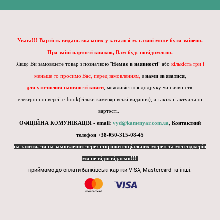
Увага!!! Вартість видань вказаних у каталозі-магазині може бути змінено.
При зміні вартості книжок, Вам буде повідомлено.
Якщо Ви замовляєте товар з позначкою "
Немає в наявності
" або
кількість три і
меньше то просимо Вас, перед замовленням,
з нами зв'язатися,
для уточнення наявності книги
, можливістю її додруку чи наявністю
електронної версії e-book(тільки каменярівські видання), а також її актуальної
вартості.
ОФіЦІЙНА КОМУНІКАЦІЯ - email:
vyd@kamenyar.com.ua
,
Контактний
телефон +38-050-315-08-45
на запити, чи на замовлення через сторінки соціальних мереж та месенджерів
ми не відповідаємо!!!
приймамо до оплати банківські картки VISA, Mastercard та інші.