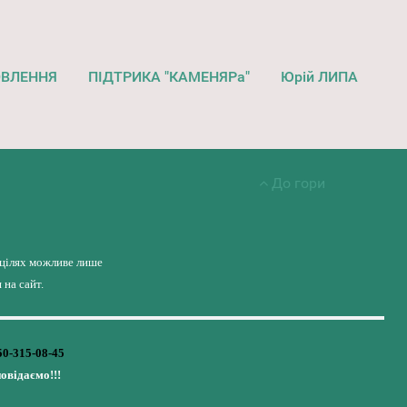
ОВЛЕННЯ
ПІДТРИКА "КАМЕНЯРа"
Юрій ЛИПА
До гори
 цілях можливе лише
на сайт.
50-315-08-45
повідаємо!!!