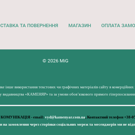
СТАВКА ТА ПОВЕРНЕННЯ
МАГАЗИН
ОПЛАТА ЗАМ
© 2026 MiG
яке інше використання текстових чи графічних матеріалів сайту в комерційних
лу видавництва «КАМЕНЯР» та за умови обов’язкового прямого гіперпосилання 
КОМУНІКАЦІЯ - email:
vyd@kamenyar.com.ua
,
Контактний телефон +38-0
чи на замовлення через сторінки соціальних мереж та месенджерів ми не від