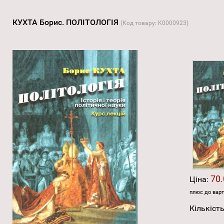
КУХТА Борис. ПОЛІТОЛОГІЯ
(Код товару:
K0000923
)
70.
Ціна:
плюс до варт
Кількість