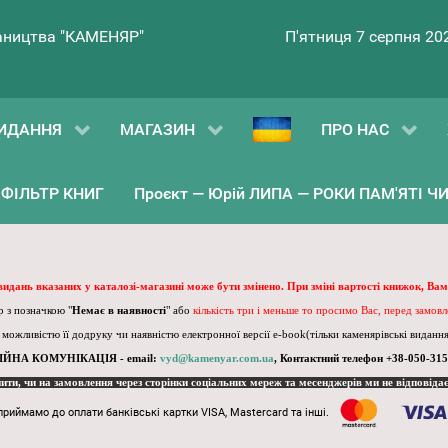
ництва "КАМЕНЯР"
П'ятниця 7 серпня 20
ИДАННЯ
МАГАЗИН
ПРО НАС
ФІЛЬТР КНИГ
Проєкт — Юрій ЛИПА — РОКИ ПАМ'ЯТІ ЧИ 
 видань вказаних у каталозі-магазині може бути змінено. При зміні вартості книжок, Вам
 з позначкою "
Немає в наявності
" або
кількість три і меньше то просимо Вас, перед замов
, можливістю її додруку чи наявністю електронної версії e-book(тільки каменярівські видання)
ІЙНА КОМУНІКАЦІЯ - email:
vyd@kamenyar.com.ua
,
Контактний телефон +38-050-315
пити, чи на замовлення через сторінки соціальних мереж та месенджерів ми не відповіда
приймамо до оплати банківські картки VISA, Mastercard та інші.