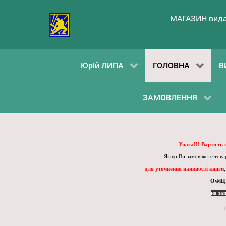
МАГАЗИН вида
Юрій ЛИПА
ГОЛОВНА
В
ЗАМОВЛЕННЯ
Увага!!! Вартість
Якщо Ви замовляєте товар
для уточнення наявності книги
ОФіЦ
на за