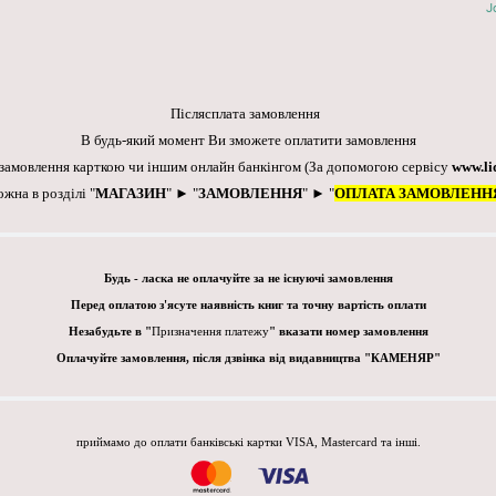
J
Післясплата замовлення
В будь-який момент Ви зможете оплатити замовлення
 замовлення карткою чи іншим онлайн банкінгом
(За допомогою сервісу
www.li
ожна в розділі "
МАГАЗИН
" ► "
ЗАМОВЛЕННЯ
" ► "
ОПЛАТА ЗАМОВЛЕНН
Будь - ласка не оплачуйте за не існуючі замовлення
Перед оплатою з'ясуте наявність книг та точну вартість оплати
Незабудьте в "
Призначення платежу
" вказати номер замовлення
Оплачуйте замовлення, після дзвінка від видавництва "КАМЕНЯР"
приймамо до оплати банківські картки VISA, Mastercard та інші.