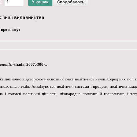
:
к:
інші видавництва
 про книгу:
кцій. -Львів, 2007.-300 с.
які лаконічно відтворюють основний зміст політичної науки. Серед них політ
ких мислителів. Аналізуються політичні системи і процеси, політична влада 
на і головні політичні цінності, міжнародна політика й геополітика, інтег