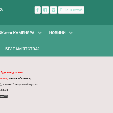
26
Наш ютуб
Життя КАМЕНЯРА
НОВИНИ
... БЕЗПАМ’ЯТСТВА?..
 буде повідомлено.
ленням,
з нами зв'язатися,
, а також її актуальної вартості.
-08-45
ємо!!!