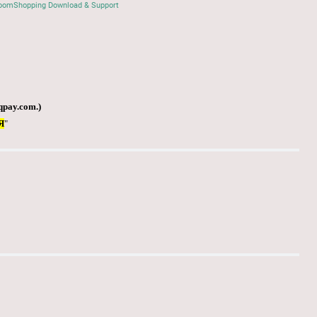
oomShopping Download & Support
qpay.com
.)
Я
"