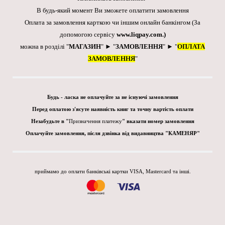
В будь-який момент Ви зможете оплатити замовлення
Оплата за замовлення карткою чи іншим онлайн банкінгом
(За
допомогою сервісу
www.liqpay.com
.)
можна в розділі "
МАГАЗИН
" ► "
ЗАМОВЛЕННЯ
" ► "
ОПЛАТА
ЗАМОВЛЕННЯ
"
Будь - ласка не оплачуйте за не існуючі замовлення
Перед оплатою з'ясуте наявність книг та точну вартість оплати
Незабудьте в "
Призначення платежу
" вказати номер замовлення
Оплачуйте замовлення, після дзвінка від видавництва "КАМЕНЯР"
приймамо до оплати банківські картки VISA, Mastercard та інші.