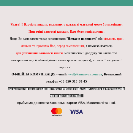
Увага!!! Вартість видань вказаних у каталозі-магазині може бути змінено.
При зміні вартості книжок, Вам буде повідомлено.
Якщо Ви замовляєте товар з позначкою "
Немає в наявності
" або
кількість три і
меньше то просимо Вас, перед замовленням,
з нами зв'язатися,
для уточнення наявності книги
, можливістю її додруку чи наявністю
електронної версії e-book(тільки каменярівські видання), а також її актуальної
вартості.
ОФіЦІЙНА КОМУНІКАЦІЯ - email:
vyd@kamenyar.com.ua
,
Контактний
телефон +38-050-315-08-45
на запити, чи на замовлення через сторінки соціальних мереж та месенджерів
ми не відповідаємо!!!
приймамо до оплати банківські картки VISA, Mastercard та інші.