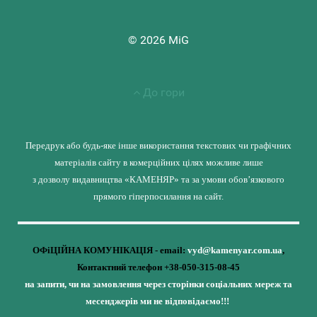
© 2026 MiG
До гори
Передрук або будь-яке інше використання текстових чи графічних
матеріалів сайту в комерційних цілях можливе лише
з дозволу видавництва «КАМЕНЯР» та за умови обов’язкового
прямого гіперпосилання на сайт.
ОФіЦІЙНА КОМУНІКАЦІЯ - email:
vyd@kamenyar.com.ua
,
Контактний телефон +38-050-315-08-45
на запити, чи на замовлення через сторінки соціальних мереж та
месенджерів ми не відповідаємо!!!