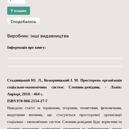
Виробник:
інші видавництва
Інформація про книгу:
Стадницышй Ю. Л., Комарницький I. M. Просторова організація
соціально-економічних систем: Словник-довідник. - Львів:
Апріорі, 2010. - 464 с.
ISBN 978-966-2154-27-7
Наведено статті за термінами, теоріями, поняттями, феноменами,
видатними вченими, що стосуються просторової організації
соціально - економічних систем. Словник-довідник буде корисним та
цікавим науковцям, аспірантам, студентам та найширшому загалу